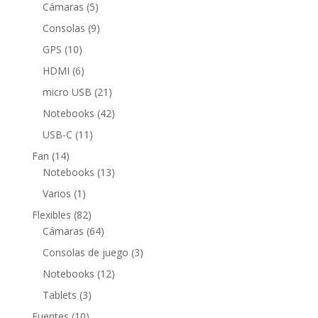
5
productos
Cámaras
5
productos
9
Consolas
9
productos
10
GPS
10
productos
6
HDMI
6
productos
21
micro USB
21
productos
42
Notebooks
42
productos
11
USB-C
11
productos
14
Fan
14
productos
13
Notebooks
13
productos
1
Varios
1
producto
82
Flexibles
82
productos
64
Cámaras
64
productos
3
Consolas de juego
3
productos
12
Notebooks
12
productos
3
Tablets
3
productos
10
Fuentes
10