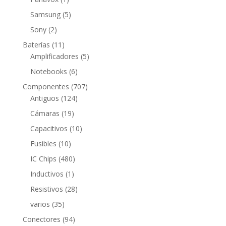
producto
5
Samsung
5
productos
2
Sony
2
productos
11
Baterías
11
productos
5
Amplificadores
5
productos
6
Notebooks
6
productos
707
Componentes
707
124
productos
Antiguos
124
productos
19
Cámaras
19
productos
10
Capacitivos
10
productos
10
Fusibles
10
productos
480
IC Chips
480
productos
1
Inductivos
1
producto
28
Resistivos
28
productos
35
varios
35
productos
94
Conectores
94