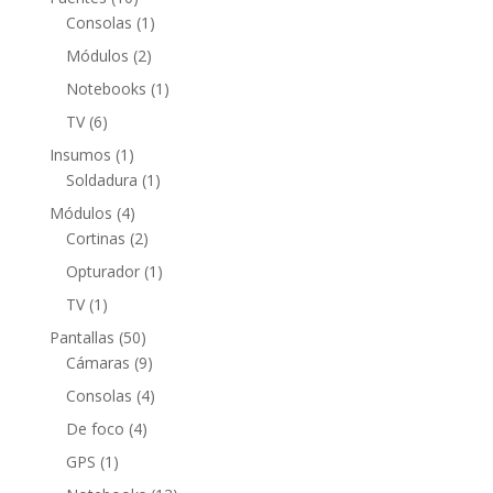
productos
1
Consolas
1
producto
2
Módulos
2
productos
1
Notebooks
1
producto
6
TV
6
productos
1
Insumos
1
producto
1
Soldadura
1
producto
4
Módulos
4
productos
2
Cortinas
2
productos
1
Opturador
1
producto
1
TV
1
producto
50
Pantallas
50
productos
9
Cámaras
9
productos
4
Consolas
4
productos
4
De foco
4
productos
1
GPS
1
producto