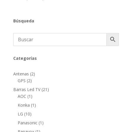
Búsqueda
Categorías
2
Antenas
2
2
productos
GPS
2
productos
21
Barras Led TV
21
1
productos
AOC
1
producto
1
Konka
1
producto
10
LG
10
productos
1
Panasonic
1
producto
1
Panavox
1