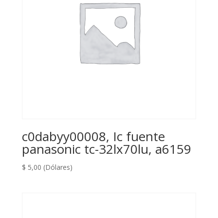
c0dabyy00008, Ic fuente
panasonic tc-32lx70lu, a6159
$
5,00
(Dólares)