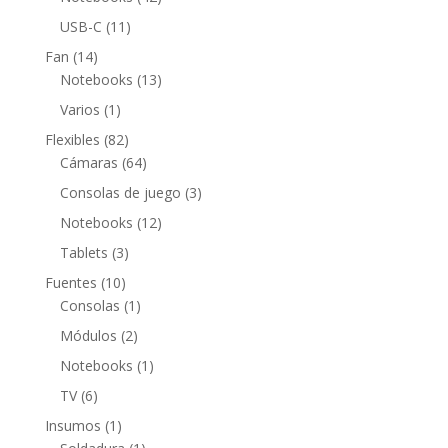
productos
11
USB-C
11
productos
14
Fan
14
productos
13
Notebooks
13
productos
1
Varios
1
producto
82
Flexibles
82
productos
64
Cámaras
64
productos
3
Consolas de juego
3
productos
12
Notebooks
12
productos
3
Tablets
3
productos
10
Fuentes
10
productos
1
Consolas
1
producto
2
Módulos
2
productos
1
Notebooks
1
producto
6
TV
6
productos
1
Insumos
1
producto
1