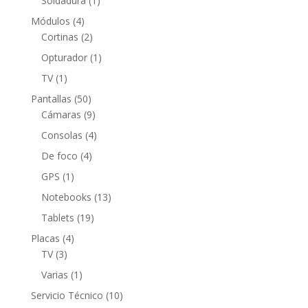
Soldadura
1
producto
4
Módulos
4
productos
2
Cortinas
2
productos
1
Opturador
1
producto
1
TV
1
producto
50
Pantallas
50
productos
9
Cámaras
9
productos
4
Consolas
4
productos
4
De foco
4
productos
1
GPS
1
producto
13
Notebooks
13
productos
19
Tablets
19
productos
4
Placas
4
3
productos
TV
3
productos
1
Varias
1
producto
10
Servicio Técnico
10