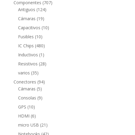
productos
707
Componentes
707
124
productos
Antiguos
124
productos
19
Cámaras
19
productos
10
Capacitivos
10
productos
10
Fusibles
10
productos
480
IC Chips
480
productos
1
Inductivos
1
producto
28
Resistivos
28
productos
35
varios
35
productos
94
Conectores
94
5
productos
Cámaras
5
productos
9
Consolas
9
productos
10
GPS
10
productos
6
HDMI
6
productos
21
micro USB
21
productos
42
Notebooks
42