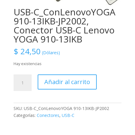
USB-C_ConLenovoYOGA
910-13IKB-JP2002,
Conector USB-C Lenovo
YOGA 910-13IKB
$
24,50
(Dólares)
Hay existencias
USB-
Añadir al carrito
C_ConLenovoYOGA
910-
13IKB-
JP2002,
SKU:
USB-C_ConLenovoYOGA 910-13IKB-JP2002
Conector
Categorías:
Conectores
,
USB-C
USB-
C
Lenovo