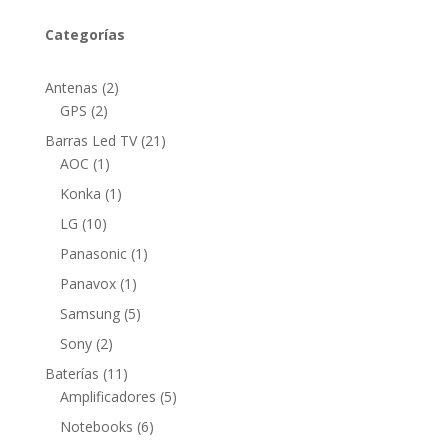
Categorías
2
Antenas
2
2
productos
GPS
2
productos
21
Barras Led TV
21
1
productos
AOC
1
producto
1
Konka
1
producto
10
LG
10
productos
1
Panasonic
1
producto
1
Panavox
1
producto
5
Samsung
5
productos
2
Sony
2
productos
11
Baterías
11
productos
5
Amplificadores
5
productos
6
Notebooks
6