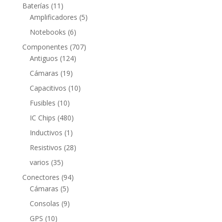
productos
11
Baterías
11
productos
5
Amplificadores
5
productos
6
Notebooks
6
productos
707
Componentes
707
124
productos
Antiguos
124
productos
19
Cámaras
19
productos
10
Capacitivos
10
productos
10
Fusibles
10
productos
480
IC Chips
480
productos
1
Inductivos
1
producto
28
Resistivos
28
productos
35
varios
35
productos
94
Conectores
94
5
productos
Cámaras
5
productos
9
Consolas
9
productos
10
GPS
10