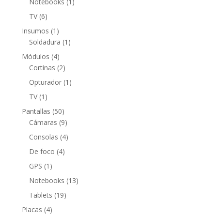
1
Notebooks
1
producto
6
TV
6
productos
1
Insumos
1
producto
1
Soldadura
1
producto
4
Módulos
4
productos
2
Cortinas
2
productos
1
Opturador
1
producto
1
TV
1
producto
50
Pantallas
50
productos
9
Cámaras
9
productos
4
Consolas
4
productos
4
De foco
4
productos
1
GPS
1
producto
13
Notebooks
13
productos
19
Tablets
19
productos
4
Placas
4