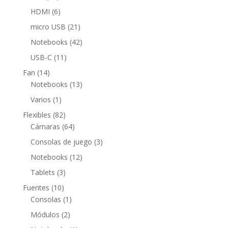
productos
6
HDMI
6
productos
21
micro USB
21
productos
42
Notebooks
42
productos
11
USB-C
11
productos
14
Fan
14
productos
13
Notebooks
13
productos
1
Varios
1
producto
82
Flexibles
82
productos
64
Cámaras
64
productos
3
Consolas de juego
3
productos
12
Notebooks
12
productos
3
Tablets
3
productos
10
Fuentes
10
productos
1
Consolas
1
producto
2
Módulos
2
productos