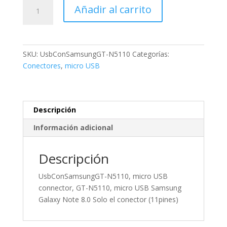
UsbConSamsungGT-
Añadir al carrito
N5110,
micro
USB
connector,
SKU:
UsbConSamsungGT-N5110
Categorías:
GT-
Conectores
,
micro USB
N5110,
micro
USB
Samsung
Descripción
Galaxy
Información adicional
Note
8.0
Solo
Descripción
el
UsbConSamsungGT-N5110, micro USB
conector
connector, GT-N5110, micro USB Samsung
(11pines)
Galaxy Note 8.0 Solo el conector (11pines)
cantidad