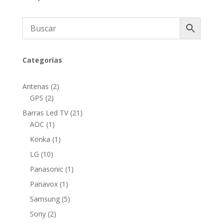
Categorías
2
Antenas
2
2
productos
GPS
2
productos
21
Barras Led TV
21
1
productos
AOC
1
producto
1
Konka
1
producto
10
LG
10
productos
1
Panasonic
1
producto
1
Panavox
1
producto
5
Samsung
5
productos
2
Sony
2