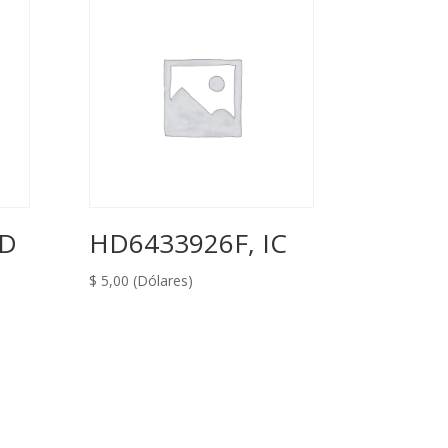
AD
HD6433926F, IC
$
5,00
(Dólares)