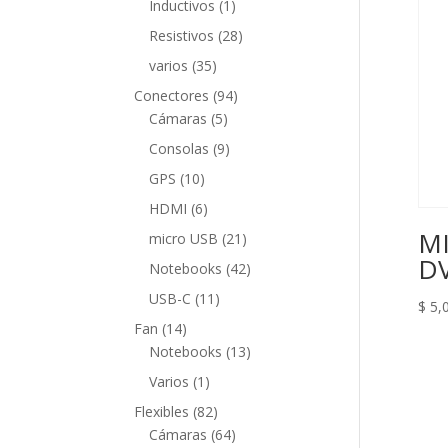
1
Inductivos
1
producto
28
Resistivos
28
productos
35
varios
35
productos
94
Conectores
94
5
productos
Cámaras
5
productos
9
Consolas
9
productos
10
GPS
10
productos
6
HDMI
6
productos
MI
21
micro USB
21
productos
DV
42
Notebooks
42
productos
11
USB-C
11
$
5,
productos
14
Fan
14
productos
13
Notebooks
13
productos
1
Varios
1
producto
82
Flexibles
82
productos
64
Cámaras
64