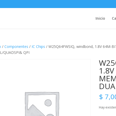
Inicio
Ca
o
/
Componentes
/
IC Chips
/ W25Q64FWSIQ, windbond, 1.8V 64M-
L/QUADSPI& QPI
W25
1.8V
MEM
DUA
$
7,0
Hay existe