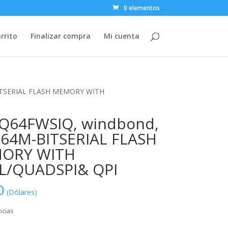
0 elementos
rrito
Finalizar compra
Mi cuenta
BITSERIAL FLASH MEMORY WITH
Q64FWSIQ, windbond,
 64M-BITSERIAL FLASH
ORY WITH
L/QUADSPI& QPI
0
(Dólares)
ncias