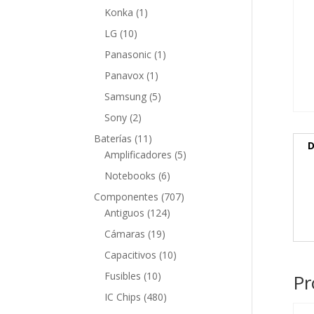
producto
1
Konka
1
producto
10
LG
10
productos
1
Panasonic
1
producto
1
Panavox
1
producto
5
Samsung
5
productos
2
Sony
2
productos
11
Baterías
11
D
productos
5
Amplificadores
5
productos
6
Notebooks
6
productos
707
Componentes
707
124
productos
Antiguos
124
productos
19
Cámaras
19
productos
10
Capacitivos
10
productos
10
Fusibles
10
Pr
productos
480
IC Chips
480
productos