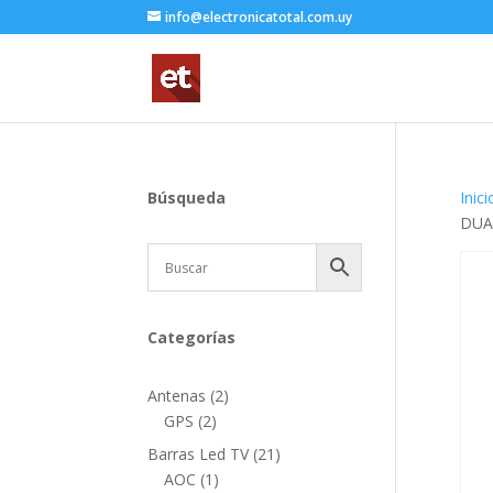
info@electronicatotal.com.uy
Búsqueda
Inici
DUA
Categorías
2
Antenas
2
2
productos
GPS
2
productos
21
Barras Led TV
21
1
productos
AOC
1