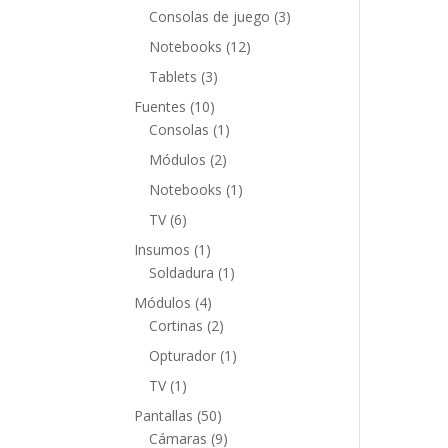
productos
3
Consolas de juego
3
productos
12
Notebooks
12
productos
3
Tablets
3
productos
10
Fuentes
10
productos
1
Consolas
1
producto
2
Módulos
2
productos
1
Notebooks
1
producto
6
TV
6
productos
1
Insumos
1
producto
1
Soldadura
1
producto
4
Módulos
4
productos
2
Cortinas
2
productos
1
Opturador
1
producto
1
TV
1
producto
50
Pantallas
50
productos
9
Cámaras
9