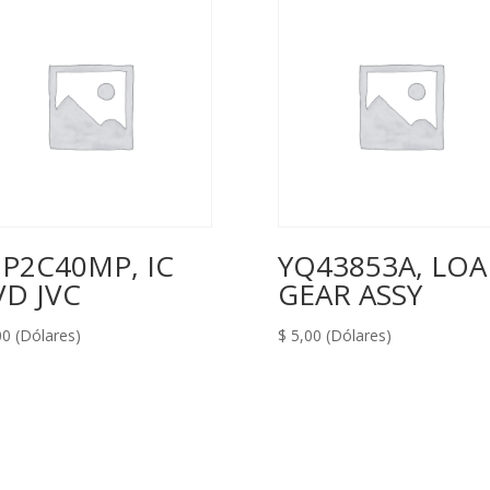
P2C40MP, IC
YQ43853A, LO
D JVC
GEAR ASSY
00
(Dólares)
$
5,00
(Dólares)