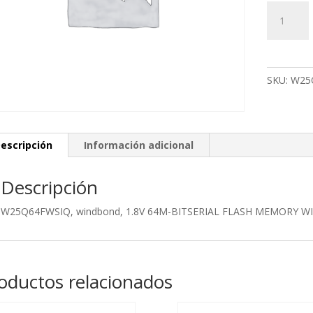
W25Q64F
windbond,
1.8V
64M-
BITSERIA
SKU:
W25
FLASH
MEMORY
WITH
DUAL/QU
escripción
Información adicional
QPI
cantidad
Descripción
W25Q64FWSIQ, windbond, 1.8V 64M-BITSERIAL FLASH MEMORY W
oductos relacionados