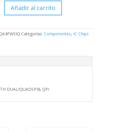
WSIQ,
Añadir al carrito
L
Q64FWSIQ
Categorías:
Componentes
,
IC Chips
ADSPI&
ITH DUAL/QUADSPI& QPI