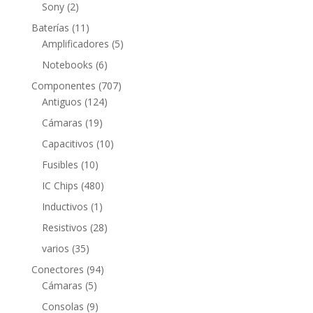
productos
2
Sony
2
productos
11
Baterías
11
productos
5
Amplificadores
5
productos
6
Notebooks
6
productos
707
Componentes
707
124
productos
Antiguos
124
productos
19
Cámaras
19
productos
10
Capacitivos
10
productos
10
Fusibles
10
productos
480
IC Chips
480
productos
1
Inductivos
1
producto
28
Resistivos
28
productos
35
varios
35
productos
94
Conectores
94
5
productos
Cámaras
5
productos
9
Consolas
9