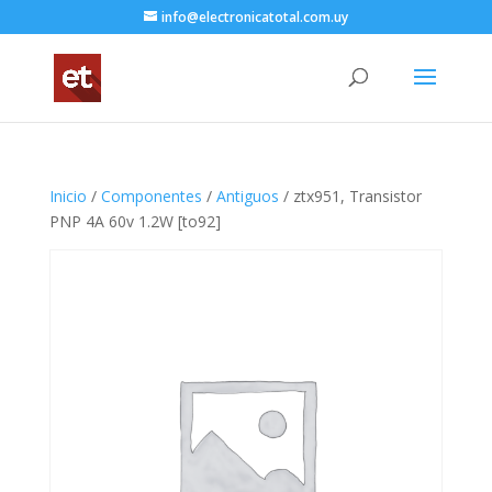
info@electronicatotal.com.uy
Inicio
/
Componentes
/
Antiguos
/ ztx951, Transistor
PNP 4A 60v 1.2W [to92]