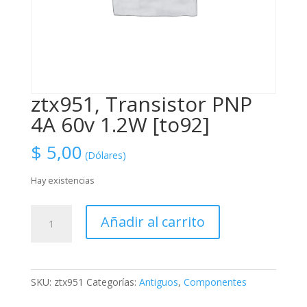
ztx951, Transistor PNP
4A 60v 1.2W [to92]
$
5,00
(Dólares)
Hay existencias
ztx951,
Añadir al carrito
Transistor
PNP
4A
60v
SKU:
ztx951
Categorías:
Antiguos
,
Componentes
1.2W
[to92]