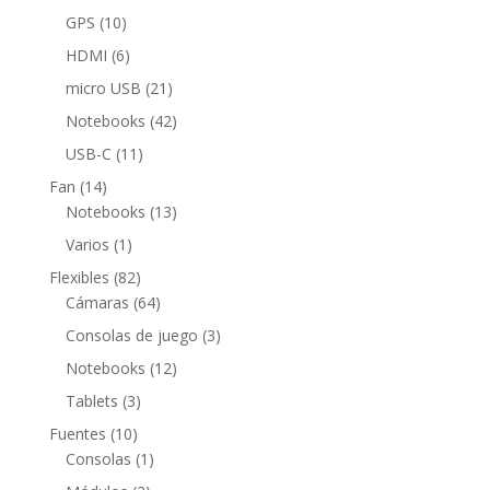
productos
10
GPS
10
productos
6
HDMI
6
productos
21
micro USB
21
productos
42
Notebooks
42
productos
11
USB-C
11
productos
14
Fan
14
productos
13
Notebooks
13
productos
1
Varios
1
producto
82
Flexibles
82
productos
64
Cámaras
64
productos
3
Consolas de juego
3
productos
12
Notebooks
12
productos
3
Tablets
3
productos
10
Fuentes
10
productos
1
Consolas
1
producto