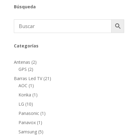
Búsqueda
Categorías
2
Antenas
2
2
productos
GPS
2
productos
21
Barras Led TV
21
1
productos
AOC
1
producto
1
Konka
1
producto
10
LG
10
productos
1
Panasonic
1
producto
1
Panavox
1
producto
5
Samsung
5