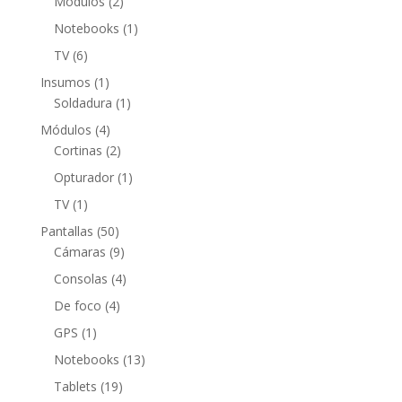
2
Módulos
2
productos
1
Notebooks
1
producto
6
TV
6
productos
1
Insumos
1
producto
1
Soldadura
1
producto
4
Módulos
4
productos
2
Cortinas
2
productos
1
Opturador
1
producto
1
TV
1
producto
50
Pantallas
50
productos
9
Cámaras
9
productos
4
Consolas
4
productos
4
De foco
4
productos
1
GPS
1
producto
13
Notebooks
13
productos
19
Tablets
19