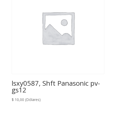
lsxy0587, Shft Panasonic pv-
gs12
$
10,00
(Dólares)