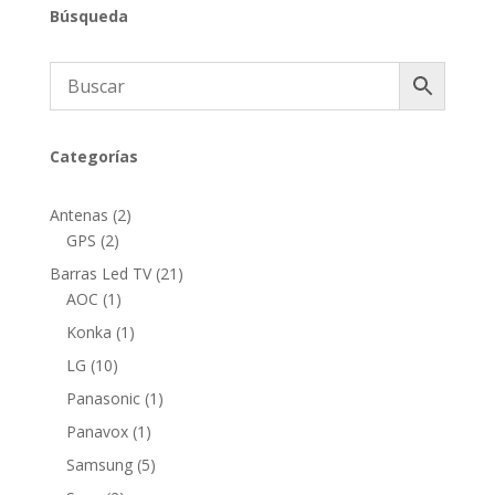
Búsqueda
Categorías
2
Antenas
2
2
productos
GPS
2
productos
21
Barras Led TV
21
1
productos
AOC
1
producto
1
Konka
1
producto
10
LG
10
productos
1
Panasonic
1
producto
1
Panavox
1
producto
5
Samsung
5
productos