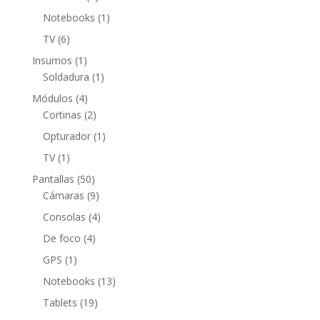
productos
1
Notebooks
1
producto
6
TV
6
productos
1
Insumos
1
producto
1
Soldadura
1
producto
4
Módulos
4
productos
2
Cortinas
2
productos
1
Opturador
1
producto
1
TV
1
producto
50
Pantallas
50
productos
9
Cámaras
9
productos
4
Consolas
4
productos
4
De foco
4
productos
1
GPS
1
producto
13
Notebooks
13
productos
19
Tablets
19
productos