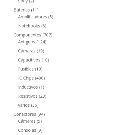
2
Sony
2
productos
11
Baterías
11
productos
5
Amplificadores
5
productos
6
Notebooks
6
productos
707
Componentes
707
124
productos
Antiguos
124
productos
19
Cámaras
19
productos
10
Capacitivos
10
productos
10
Fusibles
10
productos
480
IC Chips
480
productos
1
Inductivos
1
producto
28
Resistivos
28
productos
35
varios
35
productos
94
Conectores
94
5
productos
Cámaras
5
productos
9
Consolas
9