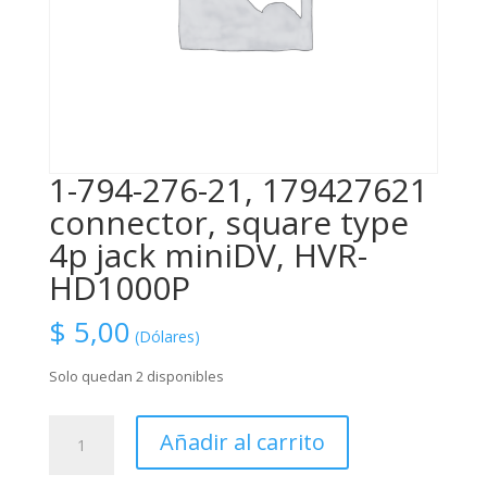
1-794-276-21, 179427621
connector, square type
4p jack miniDV, HVR-
HD1000P
$
5,00
(Dólares)
Solo quedan 2 disponibles
1-
Añadir al carrito
794-
276-