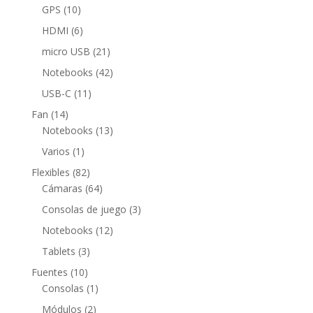
productos
10
GPS
10
productos
6
HDMI
6
productos
21
micro USB
21
productos
42
Notebooks
42
productos
11
USB-C
11
productos
14
Fan
14
productos
13
Notebooks
13
productos
1
Varios
1
producto
82
Flexibles
82
productos
64
Cámaras
64
productos
3
Consolas de juego
3
productos
12
Notebooks
12
productos
3
Tablets
3
productos
10
Fuentes
10
productos
1
Consolas
1
producto
2
Módulos
2