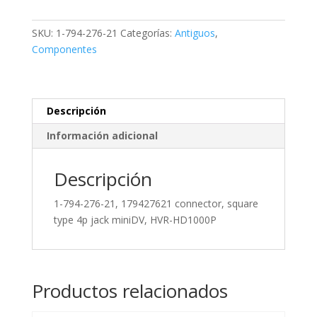
21,
179427621
SKU:
1-794-276-21
Categorías:
Antiguos
,
connector,
Componentes
square
type
4p
jack
Descripción
miniDV,
Información adicional
HVR-
HD1000P
cantidad
Descripción
1-794-276-21, 179427621 connector, square
type 4p jack miniDV, HVR-HD1000P
Productos relacionados