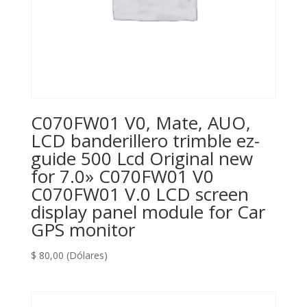
C070FW01 V0, Mate, AUO,
LCD banderillero trimble ez-
guide 500 Lcd Original new
for 7.0» C070FW01 V0
C070FW01 V.0 LCD screen
display panel module for Car
GPS monitor
$
80,00
(Dólares)