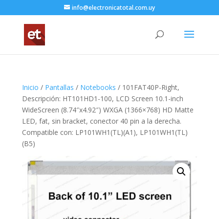
info@electronicatotal.com.uy
Inicio
/
Pantallas
/
Notebooks
/ 101FAT40P-Right,
Descripción: HT101HD1-100, LCD Screen 10.1-inch
WideScreen (8.74″x4.92″) WXGA (1366×768) HD Matte
LED, fat, sin bracket, conector 40 pin a la derecha.
Compatible con: LP101WH1(TL)(A1), LP101WH1(TL)
(B5)