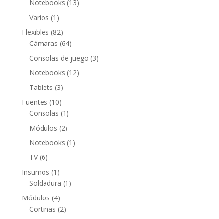
productos
13
Notebooks
13
productos
1
Varios
1
producto
82
Flexibles
82
productos
64
Cámaras
64
productos
3
Consolas de juego
3
productos
12
Notebooks
12
productos
3
Tablets
3
productos
10
Fuentes
10
productos
1
Consolas
1
producto
2
Módulos
2
productos
1
Notebooks
1
producto
6
TV
6
productos
1
Insumos
1
producto
1
Soldadura
1
producto
4
Módulos
4
productos
2
Cortinas
2