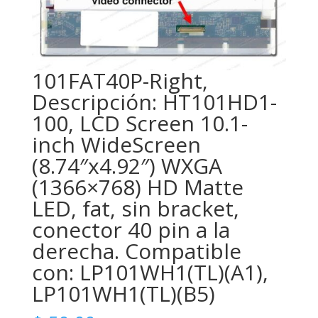
101FAT40P-Right,
Descripción: HT101HD1-
100, LCD Screen 10.1-
inch WideScreen
(8.74″x4.92″) WXGA
(1366×768) HD Matte
LED, fat, sin bracket,
conector 40 pin a la
derecha. Compatible
con: LP101WH1(TL)(A1),
LP101WH1(TL)(B5)