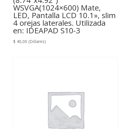
(8.74″x4.92″)
WSVGA(1024×600) Mate,
LED, Pantalla LCD 10.1», slim
4 orejas laterales. Utilizada
en: IDEAPAD S10-3
$
40,00
(Dólares)