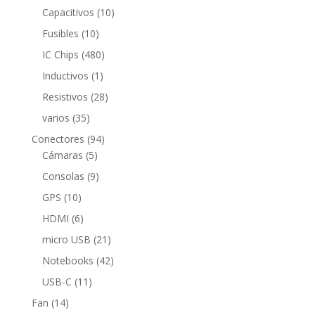
productos
10
Capacitivos
10
productos
10
Fusibles
10
productos
480
IC Chips
480
productos
1
Inductivos
1
producto
28
Resistivos
28
productos
35
varios
35
productos
94
Conectores
94
5
productos
Cámaras
5
productos
9
Consolas
9
productos
10
GPS
10
productos
6
HDMI
6
productos
21
micro USB
21
productos
42
Notebooks
42
productos
11
USB-C
11
productos
14
Fan
14