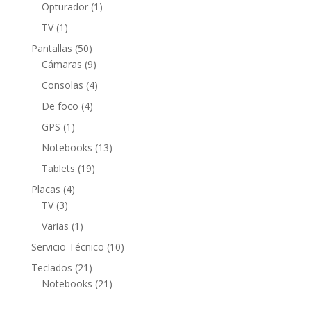
productos
1
Opturador
1
producto
1
TV
1
producto
50
Pantallas
50
productos
9
Cámaras
9
productos
4
Consolas
4
productos
4
De foco
4
productos
1
GPS
1
producto
13
Notebooks
13
productos
19
Tablets
19
productos
4
Placas
4
3
productos
TV
3
productos
1
Varias
1
producto
10
Servicio Técnico
10
productos
21
Teclados
21
productos
21
Notebooks
21
productos