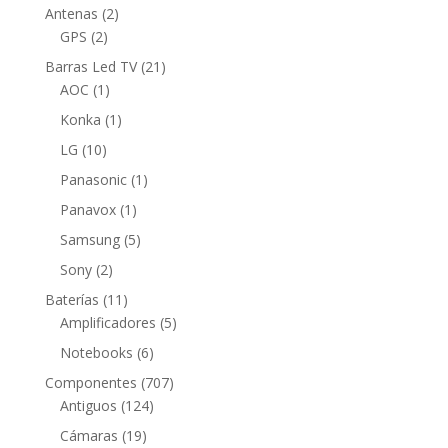
2
Antenas
2
2
productos
GPS
2
productos
21
Barras Led TV
21
1
productos
AOC
1
producto
1
Konka
1
producto
10
LG
10
productos
1
Panasonic
1
producto
1
Panavox
1
producto
5
Samsung
5
productos
2
Sony
2
productos
11
Baterías
11
productos
5
Amplificadores
5
productos
6
Notebooks
6
productos
707
Componentes
707
124
productos
Antiguos
124
productos
19
Cámaras
19