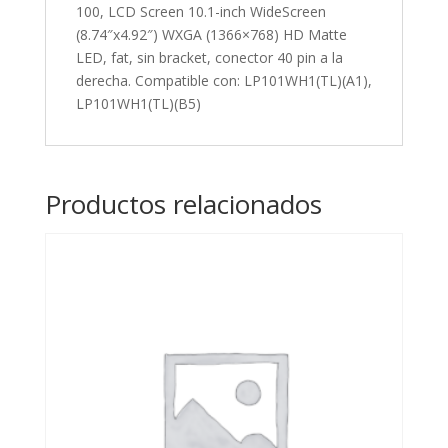
100, LCD Screen 10.1-inch WideScreen
fat,
(8.74″x4.92″) WXGA (1366×768) HD Matte
sin
LED, fat, sin bracket, conector 40 pin a la
bracket,
derecha. Compatible con: LP101WH1(TL)(A1),
conector
LP101WH1(TL)(B5)
40
pin
a
la
Productos relacionados
derecha.
Compatible
con:
LP101WH1(TL)
(A1),
LP101WH1(TL)
(B5)
cantidad