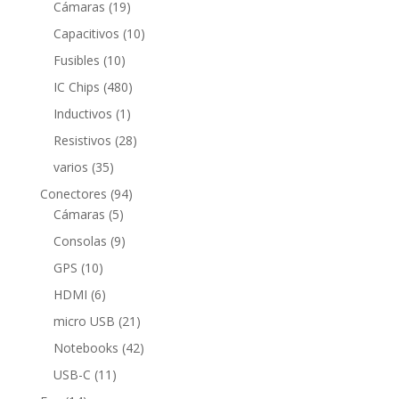
19
Cámaras
19
productos
10
Capacitivos
10
productos
10
Fusibles
10
productos
480
IC Chips
480
productos
1
Inductivos
1
producto
28
Resistivos
28
productos
35
varios
35
productos
94
Conectores
94
5
productos
Cámaras
5
productos
9
Consolas
9
productos
10
GPS
10
productos
6
HDMI
6
productos
21
micro USB
21
productos
42
Notebooks
42
productos
11
USB-C
11
productos