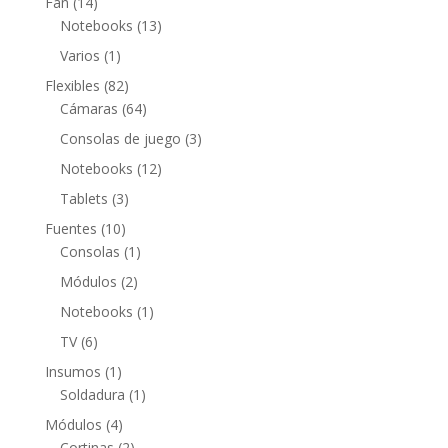
14
Fan
14
productos
13
Notebooks
13
productos
1
Varios
1
producto
82
Flexibles
82
productos
64
Cámaras
64
productos
3
Consolas de juego
3
productos
12
Notebooks
12
productos
3
Tablets
3
productos
10
Fuentes
10
productos
1
Consolas
1
producto
2
Módulos
2
productos
1
Notebooks
1
producto
6
TV
6
productos
1
Insumos
1
producto
1
Soldadura
1
producto
4
Módulos
4
productos
2
Cortinas
2