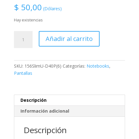
$
50,00
(Dólares)
Hay existencias
156SlimU-
Añadir al carrito
D40P(6),
N156BGE-
L31,
LCD
SKU:
156SlimU-D40P(6)
Categorías:
Notebooks
,
Screen
Pantallas
15.6-
inch,
40Pin,
WideScreen
Descripción
(13.6"x7.6"),
Información adicional
WXGA
(1366x768)
HD,
Descripción
Glossy,