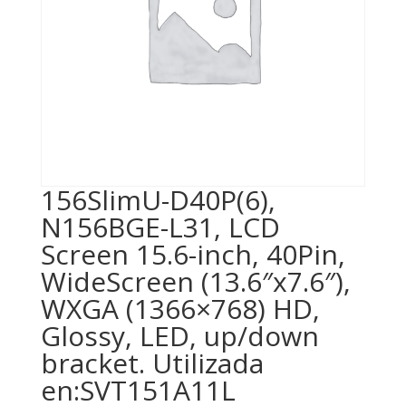
156SlimU-D40P(6),
N156BGE-L31, LCD
Screen 15.6-inch, 40Pin,
WideScreen (13.6″x7.6″),
WXGA (1366×768) HD,
Glossy, LED, up/down
bracket. Utilizada
en:SVT151A11L