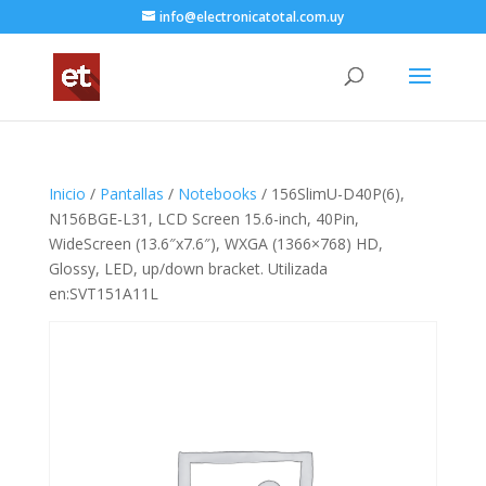
info@electronicatotal.com.uy
Inicio
/
Pantallas
/
Notebooks
/ 156SlimU-D40P(6),
N156BGE-L31, LCD Screen 15.6-inch, 40Pin,
WideScreen (13.6″x7.6″), WXGA (1366×768) HD,
Glossy, LED, up/down bracket. Utilizada
en:SVT151A11L