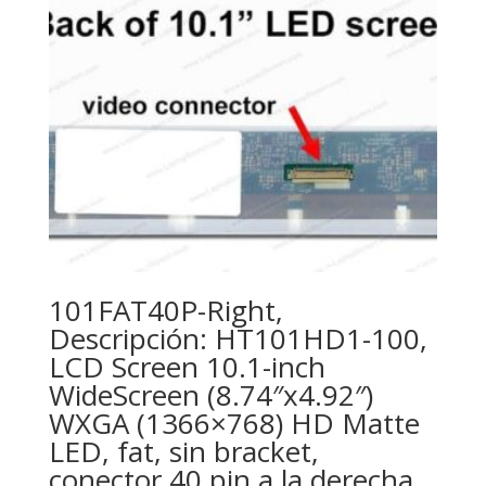
101FAT40P-Right,
Descripción: HT101HD1-100,
LCD Screen 10.1-inch
WideScreen (8.74″x4.92″)
WXGA (1366×768) HD Matte
LED, fat, sin bracket,
conector 40 pin a la derecha.