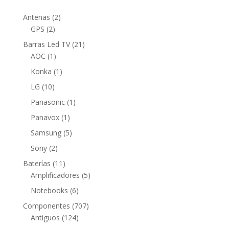
2
Antenas
2
2
productos
GPS
2
productos
21
Barras Led TV
21
1
productos
AOC
1
producto
1
Konka
1
producto
10
LG
10
productos
1
Panasonic
1
producto
1
Panavox
1
producto
5
Samsung
5
productos
2
Sony
2
productos
11
Baterías
11
productos
5
Amplificadores
5
productos
6
Notebooks
6
productos
707
Componentes
707
124
productos
Antiguos
124
productos