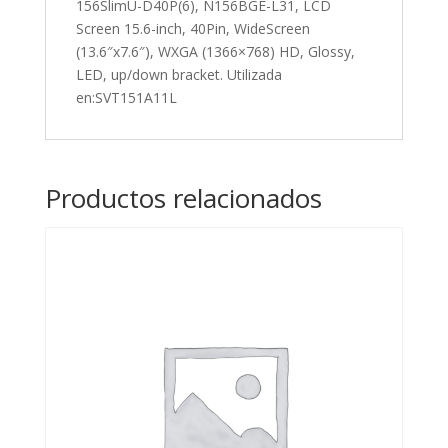
156SlimU-D40P(6), N156BGE-L31, LCD
LED,
Screen 15.6-inch, 40Pin, WideScreen
up/down
(13.6″x7.6″), WXGA (1366×768) HD, Glossy,
bracket.
LED, up/down bracket. Utilizada
Utilizada
en:SVT151A11L
en:SVT151A11L
cantidad
Productos relacionados