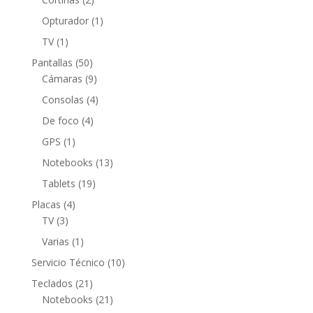
productos
1
Opturador
1
producto
1
TV
1
producto
50
Pantallas
50
productos
9
Cámaras
9
productos
4
Consolas
4
productos
4
De foco
4
productos
1
GPS
1
producto
13
Notebooks
13
productos
19
Tablets
19
productos
4
Placas
4
3
productos
TV
3
productos
1
Varias
1
producto
10
Servicio Técnico
10
productos
21
Teclados
21
productos
21
Notebooks
21