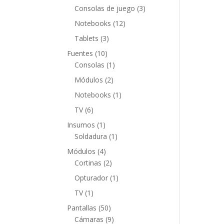
productos
3
Consolas de juego
3
productos
12
Notebooks
12
productos
3
Tablets
3
productos
10
Fuentes
10
productos
1
Consolas
1
producto
2
Módulos
2
productos
1
Notebooks
1
producto
6
TV
6
productos
1
Insumos
1
producto
1
Soldadura
1
producto
4
Módulos
4
productos
2
Cortinas
2
productos
1
Opturador
1
producto
1
TV
1
producto
50
Pantallas
50
productos
9
Cámaras
9