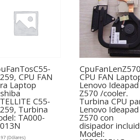
uFanTosC55-
CpuFanLenZ570
259, CPU FAN
CPU FAN Lapto
ra Laptop
Lenovo Ideapad
shiba
Z570 /cooler.
TELLITE C55-
Turbina CPU pa
259, Turbina
Lenovo Ideapad
del: TA000-
Z570 con
3013N
disipador incluid
Model:
,97
(Dólares)