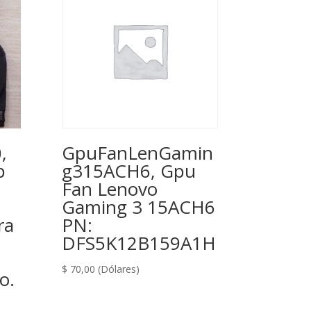
,
GpuFanLenGamin
p
g315ACH6, Gpu
Fan Lenovo
Gaming 3 15ACH6
ra
PN:
DFS5K12B159A1H
$
70,00
(Dólares)
o.