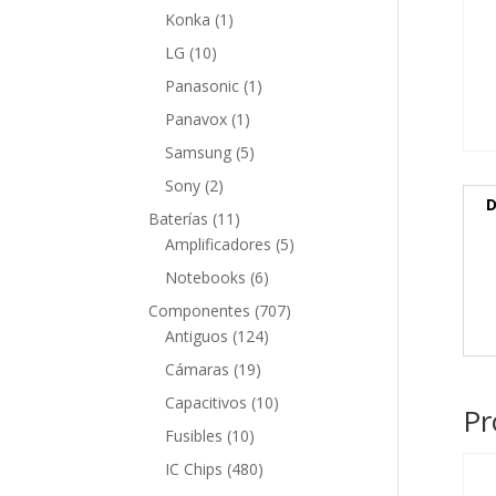
producto
1
Konka
1
producto
10
LG
10
productos
1
Panasonic
1
producto
1
Panavox
1
producto
5
Samsung
5
productos
2
Sony
2
D
productos
11
Baterías
11
productos
5
Amplificadores
5
productos
6
Notebooks
6
productos
707
Componentes
707
124
productos
Antiguos
124
productos
19
Cámaras
19
productos
10
Capacitivos
10
Pr
productos
10
Fusibles
10
productos
480
IC Chips
480
productos