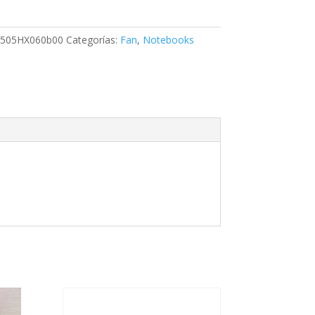
7505HX060b00
Categorías:
Fan
,
Notebooks