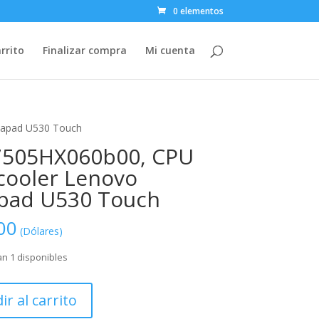
0 elementos
rrito
Finalizar compra
Mi cuenta
eapad U530 Touch
7505HX060b00, CPU
cooler Lenovo
pad U530 Touch
00
(Dólares)
n 1 disponibles
X060b00,
ir al carrito