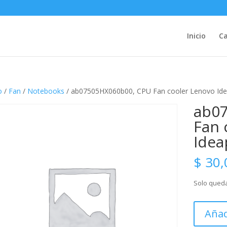
Inicio
Ca
o
/
Fan
/
Notebooks
/ ab07505HX060b00, CPU Fan cooler Lenovo Id
ab0
Fan 
Idea
$
30,
Solo queda
ab07505H
Añad
CPU