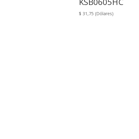
KSB0605HC
$
31,75
(Dólares)