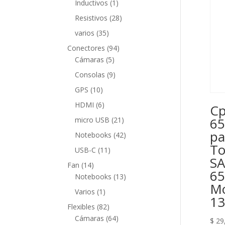
1
Inductivos
1
producto
28
Resistivos
28
productos
35
varios
35
productos
94
Conectores
94
5
productos
Cámaras
5
productos
9
Consolas
9
productos
10
GPS
10
productos
6
HDMI
6
Cp
productos
21
65
micro USB
21
productos
pa
42
Notebooks
42
To
productos
11
USB-C
11
SA
productos
14
Fan
14
65
productos
13
Notebooks
13
Mo
productos
1
Varios
1
1
producto
82
Flexibles
82
productos
64
Cámaras
64
$
29