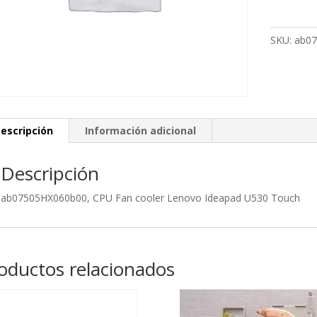
Fan
cooler
Lenovo
SKU:
ab0
Ideapad
U530
Touch
cantidad
escripción
Información adicional
Descripción
ab07505HX060b00, CPU Fan cooler Lenovo Ideapad U530 Touch
oductos relacionados