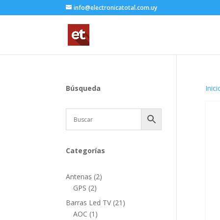
info@electronicatotal.com.uy
Búsqueda
Inici
Categorías
2
Antenas
2
2
productos
GPS
2
productos
21
Barras Led TV
21
1
productos
AOC
1