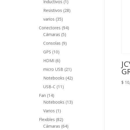
1
Inductivos
1
producto
28
Resistivos
28
productos
35
varios
35
productos
94
Conectores
94
5
productos
Cámaras
5
productos
9
Consolas
9
productos
10
GPS
10
productos
6
HDMI
6
JC
productos
21
G
micro USB
21
productos
42
Notebooks
42
$
10
productos
11
USB-C
11
productos
14
Fan
14
productos
13
Notebooks
13
productos
1
Varios
1
producto
82
Flexibles
82
productos
64
Cámaras
64