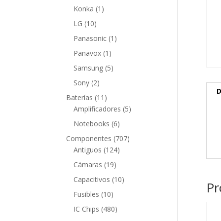
producto
1
Konka
1
producto
10
LG
10
productos
1
Panasonic
1
producto
1
Panavox
1
producto
5
Samsung
5
productos
2
Sony
2
D
productos
11
Baterías
11
productos
5
Amplificadores
5
productos
6
Notebooks
6
productos
707
Componentes
707
124
productos
Antiguos
124
productos
19
Cámaras
19
productos
10
Capacitivos
10
Pr
productos
10
Fusibles
10
productos
480
IC Chips
480
productos