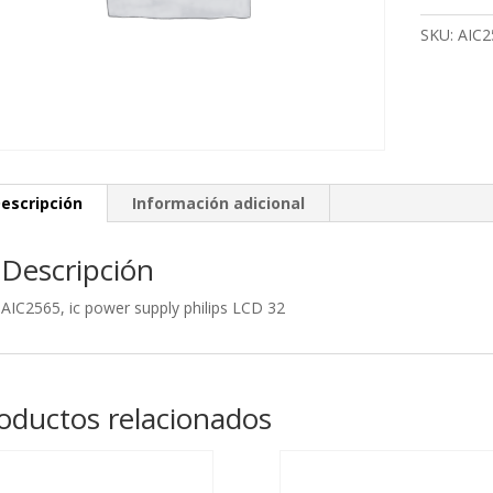
philips
SKU:
AIC2
LCD
32
cantidad
escripción
Información adicional
Descripción
AIC2565, ic power supply philips LCD 32
oductos relacionados