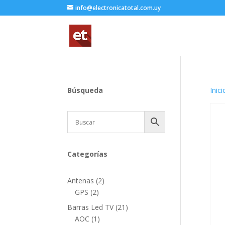
info@electronicatotal.com.uy
Búsqueda
Inici
Categorías
2
Antenas
2
2
productos
GPS
2
productos
21
Barras Led TV
21
1
productos
AOC
1