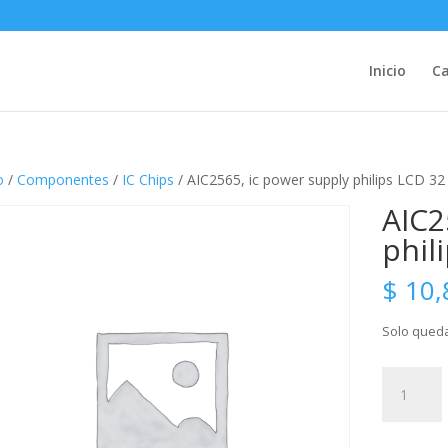
Inicio
Ca
o
/
Componentes
/
IC Chips
/ AIC2565, ic power supply philips LCD 32
AIC2
phil
$
10,
Solo queda
AIC2565,
ic
power
supply