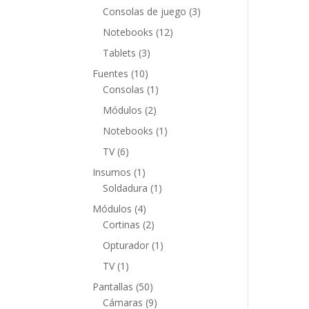
productos
3
Consolas de juego
3
productos
12
Notebooks
12
productos
3
Tablets
3
productos
10
Fuentes
10
productos
1
Consolas
1
producto
2
Módulos
2
productos
1
Notebooks
1
producto
6
TV
6
productos
1
Insumos
1
producto
1
Soldadura
1
producto
4
Módulos
4
productos
2
Cortinas
2
productos
1
Opturador
1
producto
1
TV
1
producto
50
Pantallas
50
productos
9
Cámaras
9