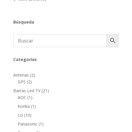
Búsqueda
Categorías
2
Antenas
2
2
productos
GPS
2
productos
21
Barras Led TV
21
1
productos
AOC
1
producto
1
Konka
1
producto
10
LG
10
productos
1
Panasonic
1
producto