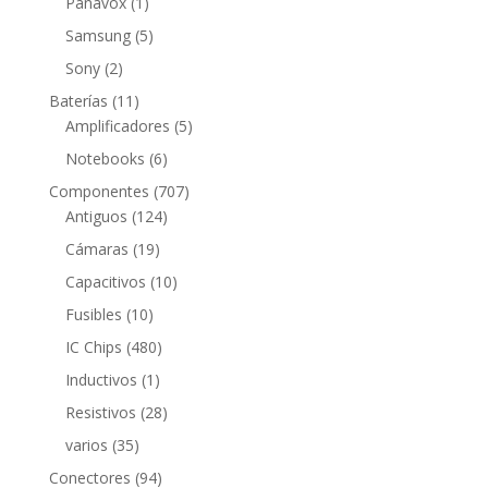
1
Panavox
1
producto
5
Samsung
5
productos
2
Sony
2
productos
11
Baterías
11
productos
5
Amplificadores
5
productos
6
Notebooks
6
productos
707
Componentes
707
124
productos
Antiguos
124
productos
19
Cámaras
19
productos
10
Capacitivos
10
productos
10
Fusibles
10
productos
480
IC Chips
480
productos
1
Inductivos
1
producto
28
Resistivos
28
productos
35
varios
35
productos
94
Conectores
94