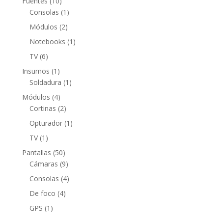
10
Fuentes
10
productos
1
Consolas
1
producto
2
Módulos
2
productos
1
Notebooks
1
producto
6
TV
6
productos
1
Insumos
1
producto
1
Soldadura
1
producto
4
Módulos
4
productos
2
Cortinas
2
productos
1
Opturador
1
producto
1
TV
1
producto
50
Pantallas
50
productos
9
Cámaras
9
productos
4
Consolas
4
productos
4
De foco
4
productos
1
GPS
1
producto