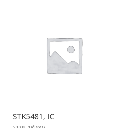
STK5481, IC
$
10,00
(Dólares)