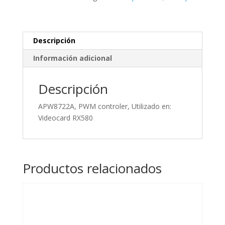
Videocard
RX580
cantidad
Descripción
Información adicional
Descripción
APW8722A, PWM controler, Utilizado en:
Videocard RX580
Productos relacionados