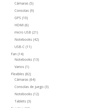
5
productos
Cámaras
5
productos
9
Consolas
9
productos
10
GPS
10
productos
6
HDMI
6
productos
21
micro USB
21
productos
42
Notebooks
42
productos
11
USB-C
11
productos
14
Fan
14
productos
13
Notebooks
13
productos
1
Varios
1
producto
82
Flexibles
82
productos
64
Cámaras
64
productos
3
Consolas de juego
3
productos
12
Notebooks
12
productos
3
Tablets
3
productos