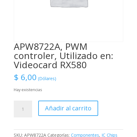
APW8722A, PWM
controler, Utilizado en:
Videocard RX580
$
6,00
(Dólares)
Hay existencias
APW8722A,
Añadir al carrito
PWM
controler,
Utilizado
en:
SKU:
APW8722A
Categorías:
Componentes
,
IC Chips