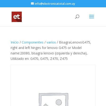
info@electronicatotal.com.uy
Inicio
/
Componentes
/
varios
/ BisagraLenovoG475,
right and left hinges for lenovo G475 or Model
name:20080, bisagra lenovo (izquierda y derecha),
Utilizado en: G470, G475, Z470, Z475