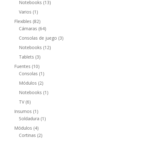
productos
13
Notebooks
13
productos
1
Varios
1
producto
82
Flexibles
82
productos
64
Cámaras
64
productos
3
Consolas de juego
3
productos
12
Notebooks
12
productos
3
Tablets
3
productos
10
Fuentes
10
productos
1
Consolas
1
producto
2
Módulos
2
productos
1
Notebooks
1
producto
6
TV
6
productos
1
Insumos
1
producto
1
Soldadura
1
producto
4
Módulos
4
productos
2
Cortinas
2