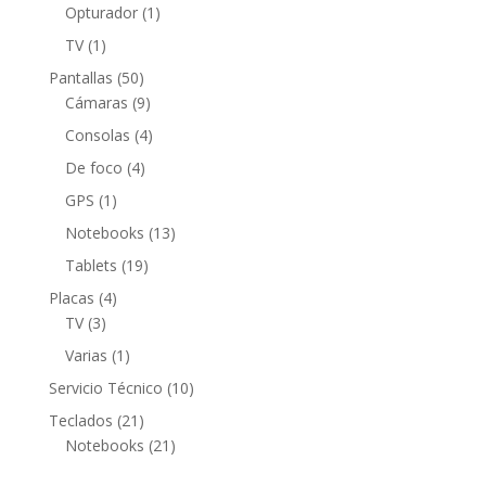
productos
1
Opturador
1
producto
1
TV
1
producto
50
Pantallas
50
productos
9
Cámaras
9
productos
4
Consolas
4
productos
4
De foco
4
productos
1
GPS
1
producto
13
Notebooks
13
productos
19
Tablets
19
productos
4
Placas
4
3
productos
TV
3
productos
1
Varias
1
producto
10
Servicio Técnico
10
productos
21
Teclados
21
productos
21
Notebooks
21
productos