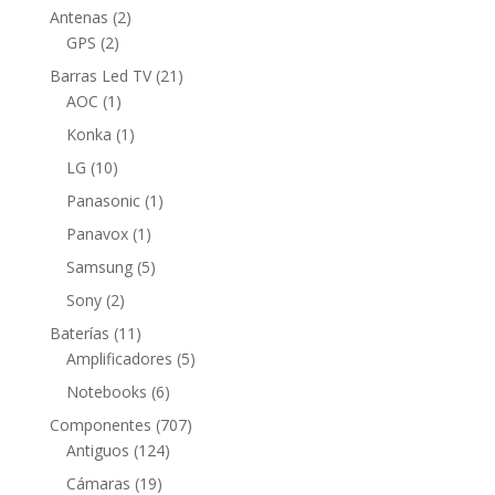
2
Antenas
2
2
productos
GPS
2
productos
21
Barras Led TV
21
1
productos
AOC
1
producto
1
Konka
1
producto
10
LG
10
productos
1
Panasonic
1
producto
1
Panavox
1
producto
5
Samsung
5
productos
2
Sony
2
productos
11
Baterías
11
productos
5
Amplificadores
5
productos
6
Notebooks
6
productos
707
Componentes
707
124
productos
Antiguos
124
productos
19
Cámaras
19