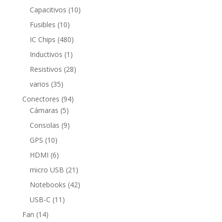
productos
10
Capacitivos
10
productos
10
Fusibles
10
productos
480
IC Chips
480
productos
1
Inductivos
1
producto
28
Resistivos
28
productos
35
varios
35
productos
94
Conectores
94
5
productos
Cámaras
5
productos
9
Consolas
9
productos
10
GPS
10
productos
6
HDMI
6
productos
21
micro USB
21
productos
42
Notebooks
42
productos
11
USB-C
11
productos
14
Fan
14