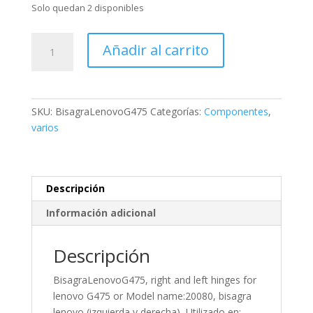
Solo quedan 2 disponibles
BisagraLenovoG475,
Añadir al carrito
right
and
left
hinges
SKU:
BisagraLenovoG475
Categorías:
Componentes
,
for
varios
lenovo
G475
or
Model
Descripción
name:20080,
Información adicional
bisagra
lenovo
(izquierda
Descripción
y
BisagraLenovoG475, right and left hinges for
derecha),
lenovo G475 or Model name:20080, bisagra
Utilizado
lenovo (izquierda y derecha), Utilizado en: