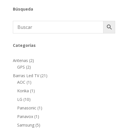
Búsqueda
Categorías
2
Antenas
2
2
productos
GPS
2
productos
21
Barras Led TV
21
1
productos
AOC
1
producto
1
Konka
1
producto
10
LG
10
productos
1
Panasonic
1
producto
1
Panavox
1
producto
5
Samsung
5