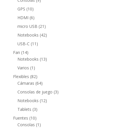
Consolas
9
productos
10
GPS
10
productos
6
HDMI
6
productos
21
micro USB
21
productos
42
Notebooks
42
productos
11
USB-C
11
productos
14
Fan
14
productos
13
Notebooks
13
productos
1
Varios
1
producto
82
Flexibles
82
productos
64
Cámaras
64
productos
3
Consolas de juego
3
productos
12
Notebooks
12
productos
3
Tablets
3
productos
10
Fuentes
10
productos
1
Consolas
1