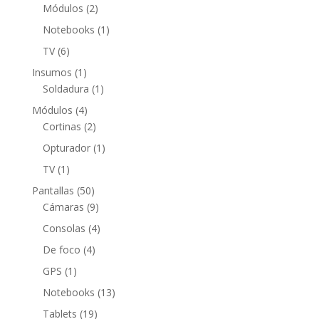
producto
2
Módulos
2
productos
1
Notebooks
1
producto
6
TV
6
productos
1
Insumos
1
producto
1
Soldadura
1
producto
4
Módulos
4
productos
2
Cortinas
2
productos
1
Opturador
1
producto
1
TV
1
producto
50
Pantallas
50
productos
9
Cámaras
9
productos
4
Consolas
4
productos
4
De foco
4
productos
1
GPS
1
producto
13
Notebooks
13
productos
19
Tablets
19