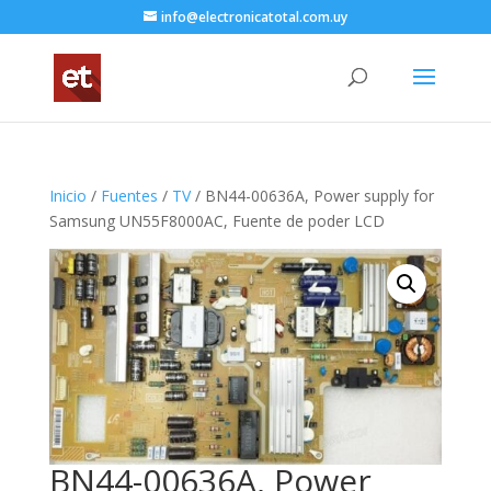
info@electronicatotal.com.uy
Inicio
/
Fuentes
/
TV
/ BN44-00636A, Power supply for
Samsung UN55F8000AC, Fuente de poder LCD
BN44-00636A, Power