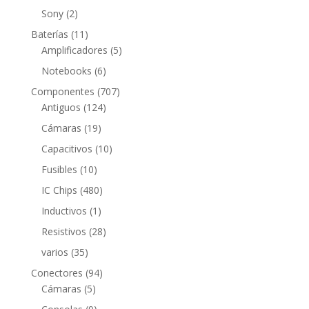
productos
2
Sony
2
productos
11
Baterías
11
productos
5
Amplificadores
5
productos
6
Notebooks
6
productos
707
Componentes
707
124
productos
Antiguos
124
productos
19
Cámaras
19
productos
10
Capacitivos
10
productos
10
Fusibles
10
productos
480
IC Chips
480
productos
1
Inductivos
1
producto
28
Resistivos
28
productos
35
varios
35
productos
94
Conectores
94
5
productos
Cámaras
5
productos
9