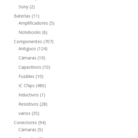
productos
2
Sony
2
productos
11
Baterías
11
productos
5
Amplificadores
5
productos
6
Notebooks
6
productos
707
Componentes
707
124
productos
Antiguos
124
productos
19
Cámaras
19
productos
10
Capacitivos
10
productos
10
Fusibles
10
productos
480
IC Chips
480
productos
1
Inductivos
1
producto
28
Resistivos
28
productos
35
varios
35
productos
94
Conectores
94
5
productos
Cámaras
5
productos