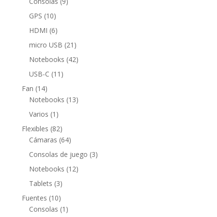
9
Consolas
9
productos
10
GPS
10
productos
6
HDMI
6
productos
21
micro USB
21
productos
42
Notebooks
42
productos
11
USB-C
11
productos
14
Fan
14
productos
13
Notebooks
13
productos
1
Varios
1
producto
82
Flexibles
82
productos
64
Cámaras
64
productos
3
Consolas de juego
3
productos
12
Notebooks
12
productos
3
Tablets
3
productos
10
Fuentes
10
productos
1
Consolas
1