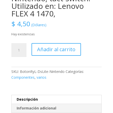
Utilizado en: Lenovo
FLEX 4 1470,
$
4,50
(Dólares)
Hay existencias
BotonRyL-
Añadir al carrito
DsLite-
Nintendo,
Botones
izquierdo
SKU:
BotonRyL-DsLite-Nintendo
Categorías:
y
Componentes
,
varios
derecho
para
DS
Lite,
Descripción
DSlite
Información adicional
=