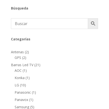
Búsqueda
Categorías
2
Antenas
2
2
productos
GPS
2
productos
21
Barras Led TV
21
1
productos
AOC
1
producto
1
Konka
1
producto
10
LG
10
productos
1
Panasonic
1
producto
1
Panavox
1
producto
5
Samsung
5