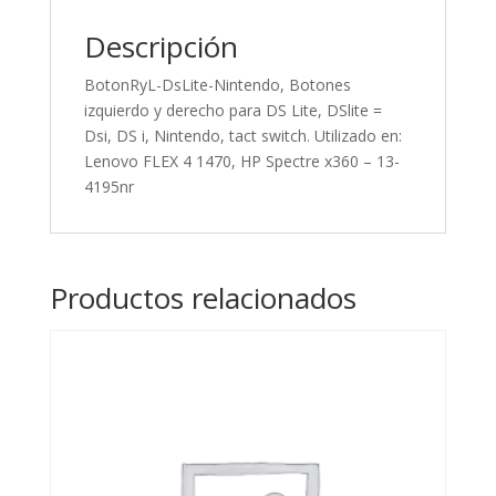
Dsi,
DS
Descripción
i,
BotonRyL-DsLite-Nintendo, Botones
Nintendo,
izquierdo y derecho para DS Lite, DSlite =
tact
Dsi, DS i, Nintendo, tact switch. Utilizado en:
switch.
Lenovo FLEX 4 1470, HP Spectre x360 – 13-
Utilizado
4195nr
en:
Lenovo
FLEX
4
Productos relacionados
1470,
cantidad