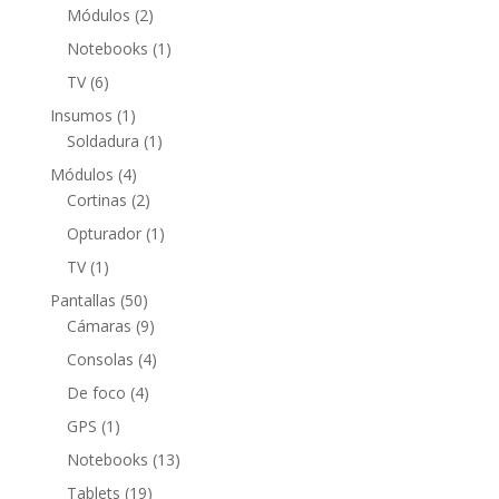
producto
2
Módulos
2
productos
1
Notebooks
1
producto
6
TV
6
productos
1
Insumos
1
producto
1
Soldadura
1
producto
4
Módulos
4
productos
2
Cortinas
2
productos
1
Opturador
1
producto
1
TV
1
producto
50
Pantallas
50
productos
9
Cámaras
9
productos
4
Consolas
4
productos
4
De foco
4
productos
1
GPS
1
producto
13
Notebooks
13
productos
19
Tablets
19