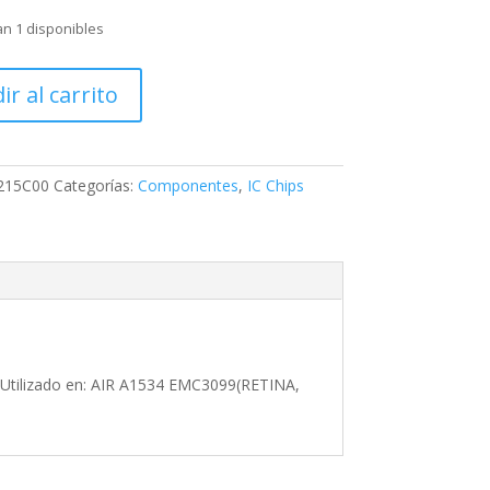
n 1 disponibles
0,
ir al carrito
00ZQZR,
OO,
215C00
Categorías:
Componentes
,
IC Chips
RETINA,
ilizado en: AIR A1534 EMC3099(RETINA,