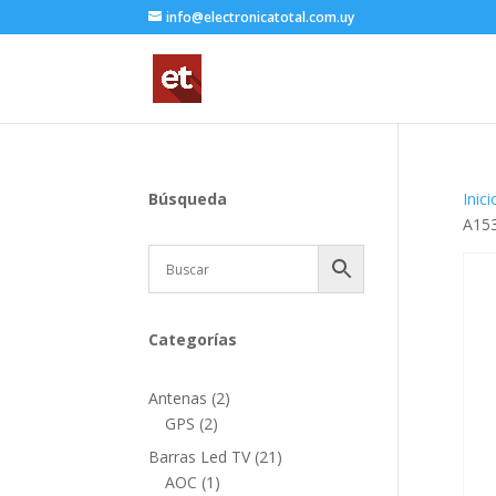
info@electronicatotal.com.uy
Búsqueda
Inici
A153
Categorías
2
Antenas
2
2
productos
GPS
2
productos
21
Barras Led TV
21
1
productos
AOC
1