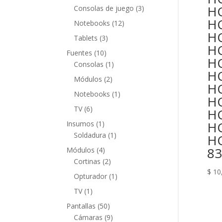
productos
HC
3
Consolas de juego
3
productos
HC
12
Notebooks
12
HC
productos
3
Tablets
3
HC
productos
10
Fuentes
10
HC
productos
1
Consolas
1
HC
producto
2
Módulos
2
HC
productos
1
Notebooks
1
HC
producto
6
TV
6
HC
productos
1
HC
Insumos
1
producto
1
Soldadura
1
HC
producto
83
4
Módulos
4
productos
2
Cortinas
2
$
10
productos
1
Opturador
1
producto
1
TV
1
producto
50
Pantallas
50
productos
9
Cámaras
9