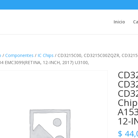
Inicio
Ca
o
/
Componentes
/
IC Chips
/ CD3215C00, CD3215C00ZQZR, CD3215COO
4 EMC3099(RETINA, 12-INCH, 2017) U3100,
CD3
CD3
CD3
Chip
A153
12-I
$
44,