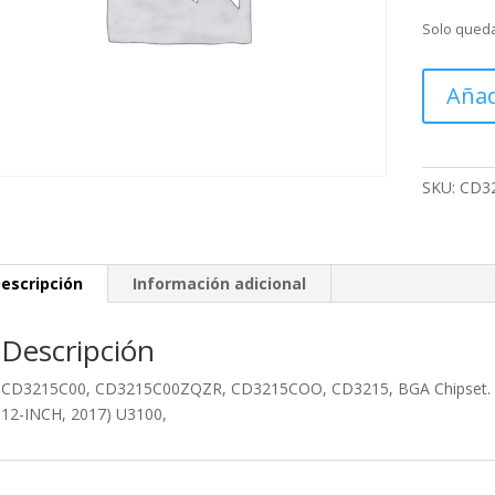
Solo queda
CD3215C0
Añad
CD3215C
CD3215C
CD3215,
BGA
SKU:
CD3
Chipset.
Utilizado
en:
escripción
Información adicional
AIR
A1534
EMC3099(
Descripción
12-
INCH,
CD3215C00, CD3215C00ZQZR, CD3215COO, CD3215, BGA Chipset. Ut
2017)
12-INCH, 2017) U3100,
U3100,
cantidad