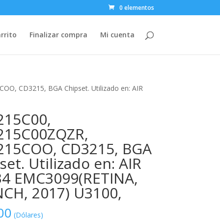
0 elementos
rrito
Finalizar compra
Mi cuenta
, CD3215, BGA Chipset. Utilizado en: AIR
215C00,
215C00ZQZR,
215COO, CD3215, BGA
set. Utilizado en: AIR
4 EMC3099(RETINA,
NCH, 2017) U3100,
00
(Dólares)