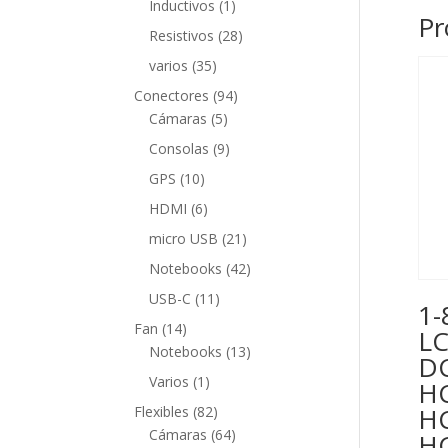
1
Inductivos
1
Pr
producto
28
Resistivos
28
productos
35
varios
35
productos
94
Conectores
94
5
productos
Cámaras
5
productos
9
Consolas
9
productos
10
GPS
10
productos
6
HDMI
6
productos
21
micro USB
21
productos
42
Notebooks
42
productos
11
USB-C
11
1-
productos
14
Fan
14
LC
productos
13
Notebooks
13
DC
productos
1
Varios
1
HC
producto
82
HC
Flexibles
82
productos
64
Cámaras
64
HC