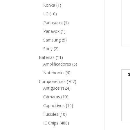
producto
1
Konka
1
producto
10
LG
10
productos
1
Panasonic
1
producto
1
Panavox
1
producto
5
Samsung
5
productos
2
Sony
2
productos
11
Baterías
11
productos
5
Amplificadores
5
productos
6
Notebooks
6
D
productos
707
Componentes
707
124
productos
Antiguos
124
productos
19
Cámaras
19
productos
10
Capacitivos
10
productos
10
Fusibles
10
productos
480
IC Chips
480
productos