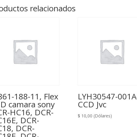
oductos relacionados
861-188-11, Flex
LYH30547-001A-
D camara sony
CCD Jvc
R-HC16, DCR-
$
10,00
(Dólares)
16E, DCR-
18, DCR-
18E, DCR-