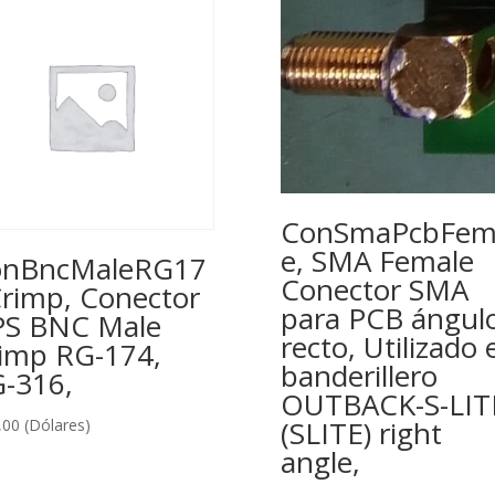
ConSmaPcbFem
e, SMA Female
onBncMaleRG17
Conector SMA
rimp, Conector
para PCB ángul
S BNC Male
recto, Utilizado 
imp RG-174,
banderillero
-316,
OUTBACK-S-LIT
(SLITE) right
,00
(Dólares)
angle,