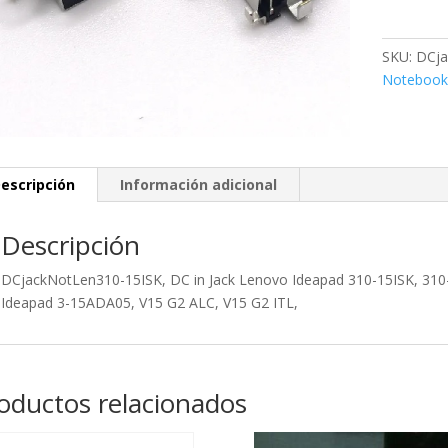
DC
in
Jack
SKU:
DCja
Lenovo
Notebook
Ideapad
310-
15ISK
cantidad
escripción
Información adicional
Descripción
DCjackNotLen310-15ISK, DC in Jack Lenovo Ideapad 310-15ISK, 310-
Ideapad 3-15ADA05, V15 G2 ALC, V15 G2 ITL,
oductos relacionados