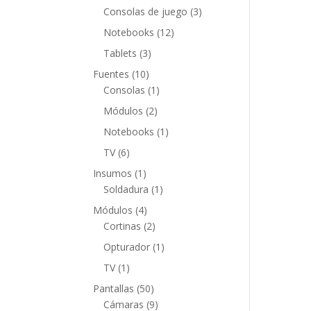
productos
3
Consolas de juego
3
productos
12
Notebooks
12
productos
3
Tablets
3
productos
10
Fuentes
10
productos
1
Consolas
1
producto
2
Módulos
2
productos
1
Notebooks
1
producto
6
TV
6
productos
1
Insumos
1
producto
1
Soldadura
1
producto
4
Módulos
4
productos
2
Cortinas
2
productos
1
Opturador
1
producto
1
TV
1
producto
50
Pantallas
50
productos
9
Cámaras
9