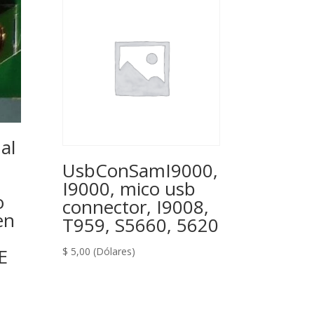
al
UsbConSamI9000,
I9000, mico usb
o
connector, I9008,
en
T959, S5660, 5620
E
$
5,00
(Dólares)