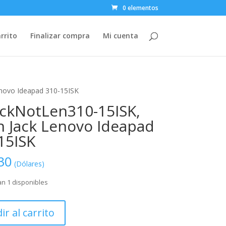
0 elementos
rrito
Finalizar compra
Mi cuenta
novo Ideapad 310-15ISK
ckNotLen310-15ISK,
n Jack Lenovo Ideapad
15ISK
30
(Dólares)
n 1 disponibles
tLen310-
ir al carrito