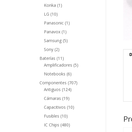
producto
1
Konka
1
producto
10
LG
10
productos
1
Panasonic
1
producto
1
Panavox
1
producto
5
Samsung
5
productos
2
Sony
2
D
productos
11
Baterías
11
productos
5
Amplificadores
5
productos
6
Notebooks
6
productos
707
Componentes
707
124
productos
Antiguos
124
productos
19
Cámaras
19
productos
10
Capacitivos
10
productos
10
Fusibles
10
Pr
productos
480
IC Chips
480
productos