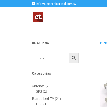
info@electronicatotal.com.uy
Búsqueda
Inici
Categorías
2
Antenas
2
2
productos
GPS
2
productos
21
Barras Led TV
21
1
productos
AOC
1