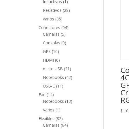
1
Inductivos
1
producto
28
Resistivos
28
productos
35
varios
35
productos
94
Conectores
94
5
productos
Cámaras
5
productos
9
Consolas
9
productos
10
GPS
10
productos
6
HDMI
6
productos
C
21
micro USB
21
productos
4C
42
Notebooks
42
GP
productos
11
USB-C
11
Cr
productos
14
Fan
14
RG
productos
13
Notebooks
13
productos
1
Varios
1
$
10
producto
82
Flexibles
82
productos
64
Cámaras
64