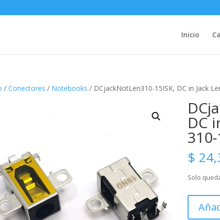
Inicio
Ca
o
/
Conectores
/
Notebooks
/ DCjackNotLen310-15ISK, DC in Jack Le
DCja
DC i
310-
$
24,
Solo queda
DCjackNo
Añad
15ISK,