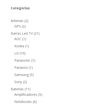
Categorías
2
Antenas
2
2
productos
GPS
2
productos
21
Barras Led TV
21
1
productos
AOC
1
producto
1
Konka
1
producto
10
LG
10
productos
1
Panasonic
1
producto
1
Panavox
1
producto
5
Samsung
5
productos
2
Sony
2
productos
11
Baterías
11
productos
5
Amplificadores
5
productos
6
Notebooks
6
productos