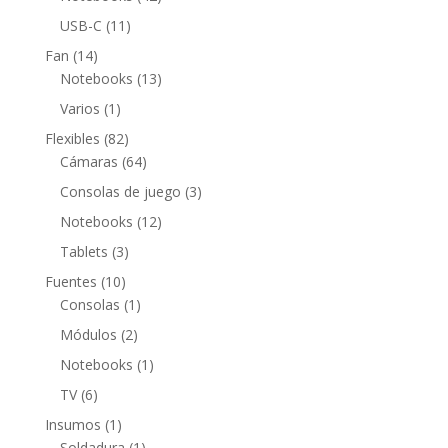
productos
11
USB-C
11
productos
14
Fan
14
productos
13
Notebooks
13
productos
1
Varios
1
producto
82
Flexibles
82
productos
64
Cámaras
64
productos
3
Consolas de juego
3
productos
12
Notebooks
12
productos
3
Tablets
3
productos
10
Fuentes
10
productos
1
Consolas
1
producto
2
Módulos
2
productos
1
Notebooks
1
producto
6
TV
6
productos
1
Insumos
1
producto
1
Soldadura
1