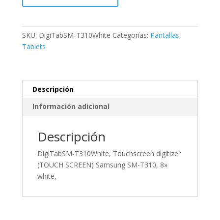
Touchscreen
digitizer
(TOUCH
SKU:
DigiTabSM-T310White
Categorías:
Pantallas
,
SCREEN)
Tablets
Samsung
SM-
T310,
8''
Descripción
white,
Información adicional
cantidad
Descripción
DigiTabSM-T310White, Touchscreen digitizer
(TOUCH SCREEN) Samsung SM-T310, 8»
white,