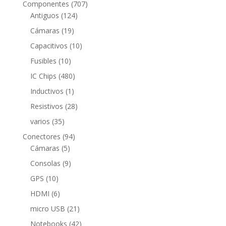
707
Componentes
707
124
productos
Antiguos
124
productos
19
Cámaras
19
productos
10
Capacitivos
10
productos
10
Fusibles
10
productos
480
IC Chips
480
productos
1
Inductivos
1
producto
28
Resistivos
28
productos
35
varios
35
productos
94
Conectores
94
5
productos
Cámaras
5
productos
9
Consolas
9
productos
10
GPS
10
productos
6
HDMI
6
productos
21
micro USB
21
productos
42
Notebooks
42