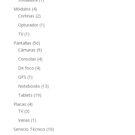
producto
4
Módulos
4
productos
2
Cortinas
2
productos
1
Opturador
1
producto
1
TV
1
producto
50
Pantallas
50
productos
9
Cámaras
9
productos
4
Consolas
4
productos
4
De foco
4
productos
1
GPS
1
producto
13
Notebooks
13
productos
19
Tablets
19
productos
4
Placas
4
3
productos
TV
3
productos
1
Varias
1
producto
10
Servicio Técnico
10