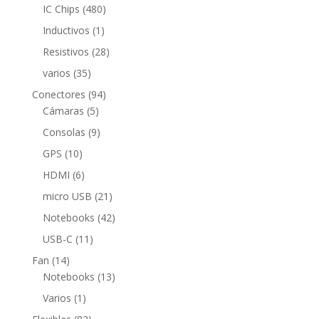
productos
480
IC Chips
480
productos
1
Inductivos
1
producto
28
Resistivos
28
productos
35
varios
35
productos
94
Conectores
94
5
productos
Cámaras
5
productos
9
Consolas
9
productos
10
GPS
10
productos
6
HDMI
6
productos
21
micro USB
21
productos
42
Notebooks
42
productos
11
USB-C
11
productos
14
Fan
14
productos
13
Notebooks
13
productos
1
Varios
1
producto
82