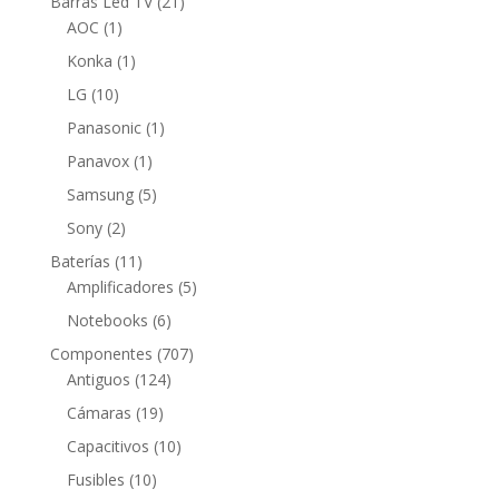
21
Barras Led TV
21
1
productos
AOC
1
producto
1
Konka
1
producto
10
LG
10
productos
1
Panasonic
1
producto
1
Panavox
1
producto
5
Samsung
5
productos
2
Sony
2
productos
11
Baterías
11
productos
5
Amplificadores
5
productos
6
Notebooks
6
productos
707
Componentes
707
124
productos
Antiguos
124
productos
19
Cámaras
19
productos
10
Capacitivos
10
productos
10
Fusibles
10