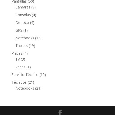
50
Pantallas
50
productos
9
Cámaras
9
productos
4
Consolas
4
productos
4
De foco
4
productos
1
GPS
1
producto
13
Notebooks
13
productos
19
Tablets
19
productos
4
Placas
4
3
productos
TV
3
productos
1
Varias
1
producto
10
Servicio Técnico
10
productos
21
Teclados
21
productos
21
Notebooks
21
productos