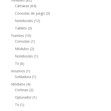
Flexibles
82
productos
64
Cámaras
64
productos
3
Consolas de juego
3
productos
12
Notebooks
12
productos
3
Tablets
3
productos
10
Fuentes
10
productos
1
Consolas
1
producto
2
Módulos
2
productos
1
Notebooks
1
producto
6
TV
6
productos
1
Insumos
1
producto
1
Soldadura
1
producto
4
Módulos
4
productos
2
Cortinas
2
productos
1
Opturador
1
producto
1
TV
1
producto