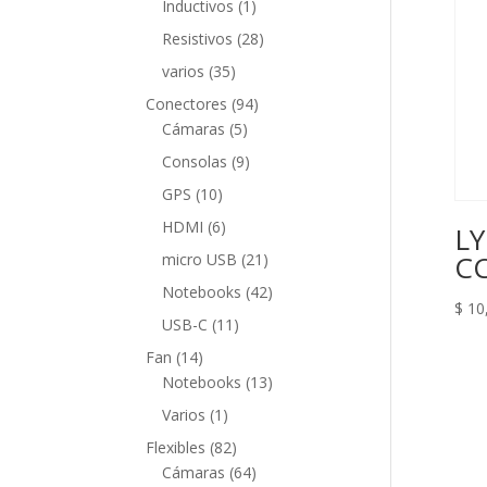
1
Inductivos
1
producto
28
Resistivos
28
productos
35
varios
35
productos
94
Conectores
94
5
productos
Cámaras
5
productos
9
Consolas
9
productos
10
GPS
10
productos
6
HDMI
6
LY
productos
21
CC
micro USB
21
productos
42
Notebooks
42
$
10
productos
11
USB-C
11
productos
14
Fan
14
productos
13
Notebooks
13
productos
1
Varios
1
producto
82
Flexibles
82
productos
64
Cámaras
64