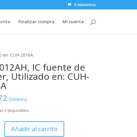
0 elementos
rrito
Finalizar compra
Mi cuenta
do en: CUH-2016A
12AH, IC fuente de
r, Utilizado en: CUH-
6A
72
(Dólares)
n 2 disponibles
H,
Añadir al carrito