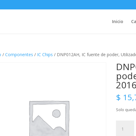
Inicio
Ca
o
/
Componentes
/
IC Chips
/ DNP012AH, IC fuente de poder, Utiliza
DNP0
pode
201
$
15,
Solo queda
DNP012A
IC