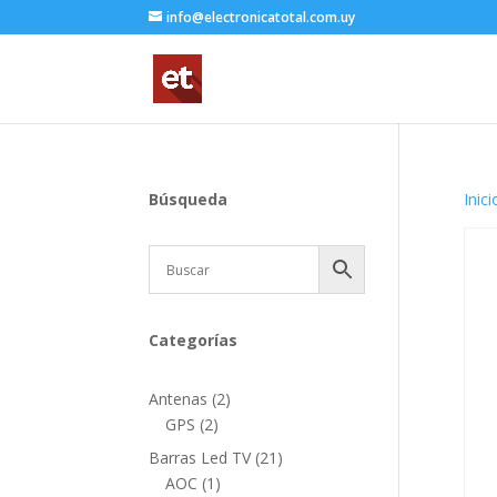
info@electronicatotal.com.uy
Búsqueda
Inici
Categorías
2
Antenas
2
2
productos
GPS
2
productos
21
Barras Led TV
21
1
productos
AOC
1