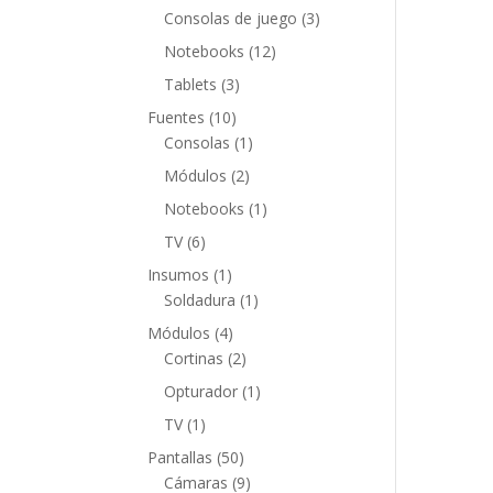
productos
3
Consolas de juego
3
productos
12
Notebooks
12
productos
3
Tablets
3
productos
10
Fuentes
10
productos
1
Consolas
1
producto
2
Módulos
2
productos
1
Notebooks
1
producto
6
TV
6
productos
1
Insumos
1
producto
1
Soldadura
1
producto
4
Módulos
4
productos
2
Cortinas
2
productos
1
Opturador
1
producto
1
TV
1
producto
50
Pantallas
50
productos
9
Cámaras
9