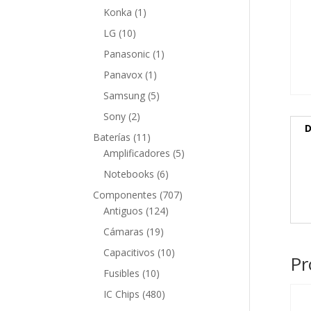
producto
1
Konka
1
producto
10
LG
10
productos
1
Panasonic
1
producto
1
Panavox
1
producto
5
Samsung
5
productos
2
Sony
2
D
productos
11
Baterías
11
productos
5
Amplificadores
5
productos
6
Notebooks
6
productos
707
Componentes
707
124
productos
Antiguos
124
productos
19
Cámaras
19
productos
10
Capacitivos
10
Pr
productos
10
Fusibles
10
productos
480
IC Chips
480
productos