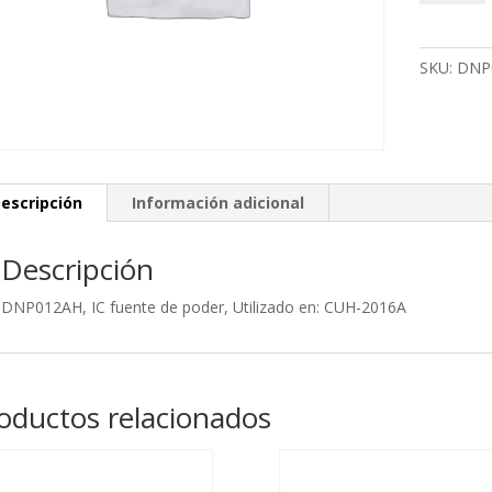
fuente
de
poder,
SKU:
DNP
Utilizado
en:
CUH-
2016A
cantidad
escripción
Información adicional
Descripción
DNP012AH, IC fuente de poder, Utilizado en: CUH-2016A
oductos relacionados