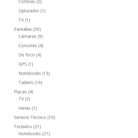
productos
2
Cortinas
2
productos
1
Opturador
1
producto
1
TV
1
producto
50
Pantallas
50
productos
9
Cámaras
9
productos
4
Consolas
4
productos
4
De foco
4
productos
1
GPS
1
producto
13
Notebooks
13
productos
19
Tablets
19
productos
4
Placas
4
3
productos
TV
3
productos
1
Varias
1
producto
10
Servicio Técnico
10
productos
21
Teclados
21
productos
21
Notebooks
21