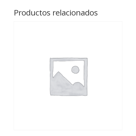
engranajes
Productos relacionados
cantidad