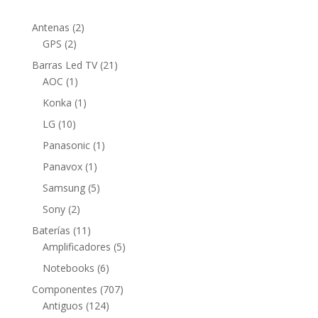
2
Antenas
2
2
productos
GPS
2
productos
21
Barras Led TV
21
1
productos
AOC
1
producto
1
Konka
1
producto
10
LG
10
productos
1
Panasonic
1
producto
1
Panavox
1
producto
5
Samsung
5
productos
2
Sony
2
productos
11
Baterías
11
productos
5
Amplificadores
5
productos
6
Notebooks
6
productos
707
Componentes
707
124
productos
Antiguos
124