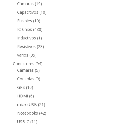
productos
19
Cámaras
19
productos
10
Capacitivos
10
productos
10
Fusibles
10
productos
480
IC Chips
480
productos
1
Inductivos
1
producto
28
Resistivos
28
productos
35
varios
35
productos
94
Conectores
94
5
productos
Cámaras
5
productos
9
Consolas
9
productos
10
GPS
10
productos
6
HDMI
6
productos
21
micro USB
21
productos
42
Notebooks
42
productos
11
USB-C
11
productos