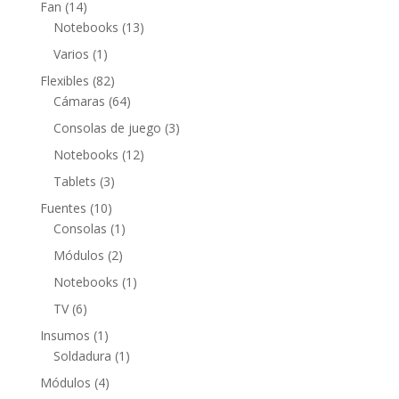
14
Fan
14
productos
13
Notebooks
13
productos
1
Varios
1
producto
82
Flexibles
82
productos
64
Cámaras
64
productos
3
Consolas de juego
3
productos
12
Notebooks
12
productos
3
Tablets
3
productos
10
Fuentes
10
productos
1
Consolas
1
producto
2
Módulos
2
productos
1
Notebooks
1
producto
6
TV
6
productos
1
Insumos
1
producto
1
Soldadura
1
producto
4
Módulos
4