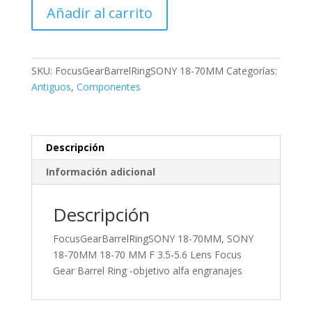
FocusGearBarrelRingSONY
Añadir al carrito
18-
70MM,
SONY
18-
SKU:
FocusGearBarrelRingSONY 18-70MM
Categorías:
70MM
Antiguos
,
Componentes
18-
70
MM
F
Descripción
3.5-
Información adicional
5.6
Lens
Descripción
Focus
Gear
FocusGearBarrelRingSONY 18-70MM, SONY
Barrel
18-70MM 18-70 MM F 3.5-5.6 Lens Focus
Ring
Gear Barrel Ring -objetivo alfa engranajes
-
objetivo
alfa