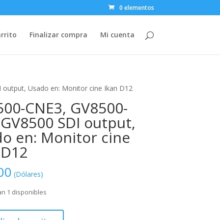
0 elementos
rrito
Finalizar compra
Mi cuenta
utput, Usado en: Monitor cine Ikan D12
00-CNE3, GV8500-
GV8500 SDI output,
o en: Monitor cine
 D12
00
(Dólares)
n 1 disponibles