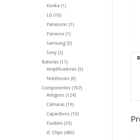
producto
1
Konka
1
producto
10
LG
10
productos
1
Panasonic
1
producto
1
Panavox
1
producto
5
Samsung
5
productos
2
Sony
2
D
productos
11
Baterías
11
productos
5
Amplificadores
5
productos
6
Notebooks
6
productos
707
Componentes
707
124
productos
Antiguos
124
productos
19
Cámaras
19
productos
10
Capacitivos
10
Pr
productos
10
Fusibles
10
productos
480
IC Chips
480
productos