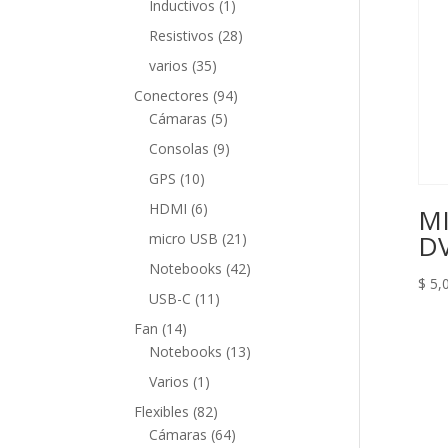
1
Inductivos
1
producto
28
Resistivos
28
productos
35
varios
35
productos
94
Conectores
94
5
productos
Cámaras
5
productos
9
Consolas
9
productos
10
GPS
10
productos
6
HDMI
6
MI
productos
21
DV
micro USB
21
productos
42
Notebooks
42
$
5,
productos
11
USB-C
11
productos
14
Fan
14
productos
13
Notebooks
13
productos
1
Varios
1
producto
82
Flexibles
82
productos
64
Cámaras
64