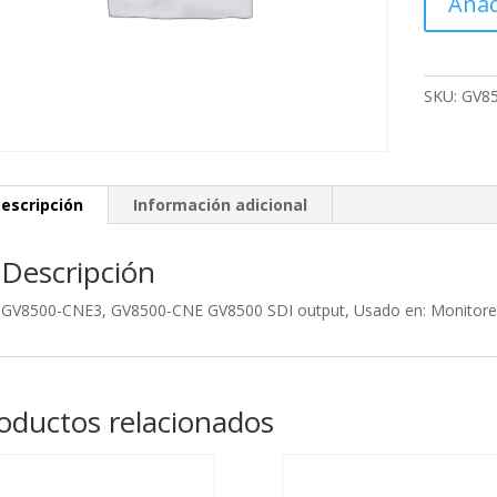
Añad
CNE3,
GV8500-
CNE
GV8500
SKU:
GV8
SDI
output,
Usado
en:
escripción
Información adicional
Monitor
cine
Descripción
Ikan
D12
GV8500-CNE3, GV8500-CNE GV8500 SDI output, Usado en: Monitores
cantidad
oductos relacionados