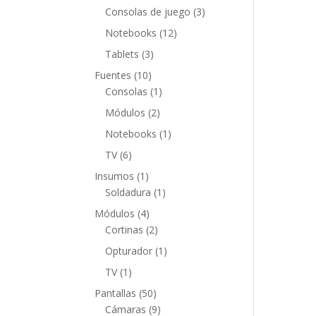
productos
3
Consolas de juego
3
productos
12
Notebooks
12
productos
3
Tablets
3
productos
10
Fuentes
10
productos
1
Consolas
1
producto
2
Módulos
2
productos
1
Notebooks
1
producto
6
TV
6
productos
1
Insumos
1
producto
1
Soldadura
1
producto
4
Módulos
4
productos
2
Cortinas
2
productos
1
Opturador
1
producto
1
TV
1
producto
50
Pantallas
50
productos
9
Cámaras
9