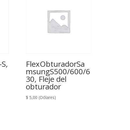
S,
FlexObturadorSa
msungS500/600/6
30, Fleje del
obturador
$
5,00
(Dólares)