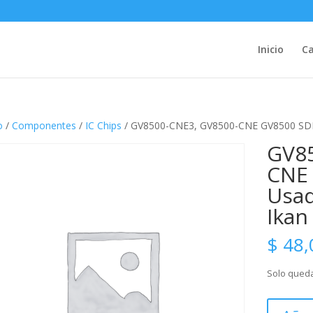
Inicio
Ca
o
/
Componentes
/
IC Chips
/ GV8500-CNE3, GV8500-CNE GV8500 SDI o
GV85
CNE 
Usad
Ikan
$
48,
Solo queda
GV8500-