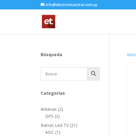
info@electronicatotal.com.uy
Búsqueda
Inici
Categorías
2
Antenas
2
2
productos
GPS
2
productos
21
Barras Led TV
21
1
productos
AOC
1