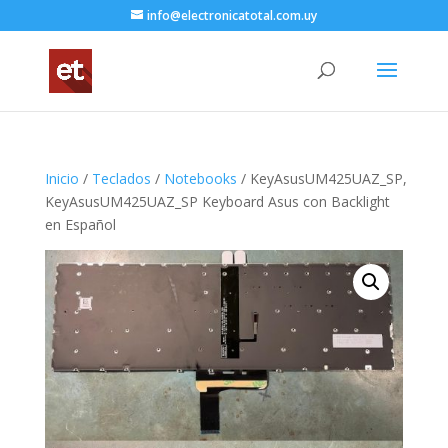
info@electronicatotal.com.uy
Inicio
/
Teclados
/
Notebooks
/ KeyAsusUM425UAZ_SP,
KeyAsusUM425UAZ_SP Keyboard Asus con Backlight
en Español