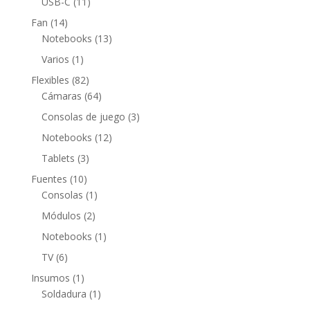
11
USB-C
11
productos
14
Fan
14
productos
13
Notebooks
13
productos
1
Varios
1
producto
82
Flexibles
82
productos
64
Cámaras
64
productos
3
Consolas de juego
3
productos
12
Notebooks
12
productos
3
Tablets
3
productos
10
Fuentes
10
productos
1
Consolas
1
producto
2
Módulos
2
productos
1
Notebooks
1
producto
6
TV
6
productos
1
Insumos
1
producto
1
Soldadura
1
producto