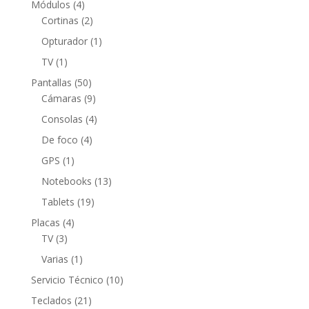
4
Módulos
4
productos
2
Cortinas
2
productos
1
Opturador
1
producto
1
TV
1
producto
50
Pantallas
50
productos
9
Cámaras
9
productos
4
Consolas
4
productos
4
De foco
4
productos
1
GPS
1
producto
13
Notebooks
13
productos
19
Tablets
19
productos
4
Placas
4
3
productos
TV
3
productos
1
Varias
1
producto
10
Servicio Técnico
10
productos
21
Teclados
21