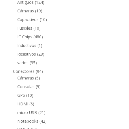
124
productos
Antiguos
124
productos
19
Cámaras
19
productos
10
Capacitivos
10
productos
10
Fusibles
10
productos
480
IC Chips
480
productos
1
Inductivos
1
producto
28
Resistivos
28
productos
35
varios
35
productos
94
Conectores
94
5
productos
Cámaras
5
productos
9
Consolas
9
productos
10
GPS
10
productos
6
HDMI
6
productos
21
micro USB
21
productos
42
Notebooks
42
productos