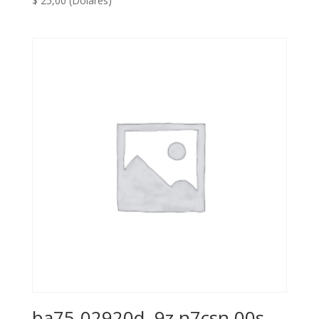
$
25,00
(Dólares)
ba75-02920d, 9z.n7csn.00s,