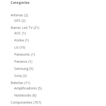
Categorías
2
Antenas
2
2
productos
GPS
2
productos
21
Barras Led TV
21
1
productos
AOC
1
producto
1
Konka
1
producto
10
LG
10
productos
1
Panasonic
1
producto
1
Panavox
1
producto
5
Samsung
5
productos
2
Sony
2
productos
11
Baterías
11
productos
5
Amplificadores
5
productos
6
Notebooks
6
productos
707
Componentes
707