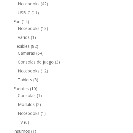
productos
42
Notebooks
42
productos
11
USB-C
11
productos
14
Fan
14
productos
13
Notebooks
13
productos
1
Varios
1
producto
82
Flexibles
82
productos
64
Cámaras
64
productos
3
Consolas de juego
3
productos
12
Notebooks
12
productos
3
Tablets
3
productos
10
Fuentes
10
productos
1
Consolas
1
producto
2
Módulos
2
productos
1
Notebooks
1
producto
6
TV
6
productos
1
Insumos
1