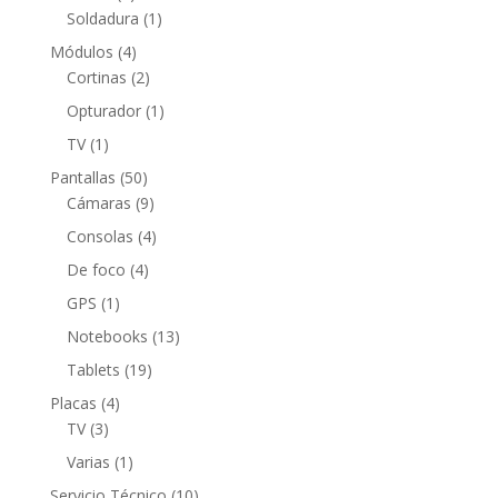
producto
1
Soldadura
1
producto
4
Módulos
4
productos
2
Cortinas
2
productos
1
Opturador
1
producto
1
TV
1
producto
50
Pantallas
50
productos
9
Cámaras
9
productos
4
Consolas
4
productos
4
De foco
4
productos
1
GPS
1
producto
13
Notebooks
13
productos
19
Tablets
19
productos
4
Placas
4
3
productos
TV
3
productos
1
Varias
1
producto
10
Servicio Técnico
10