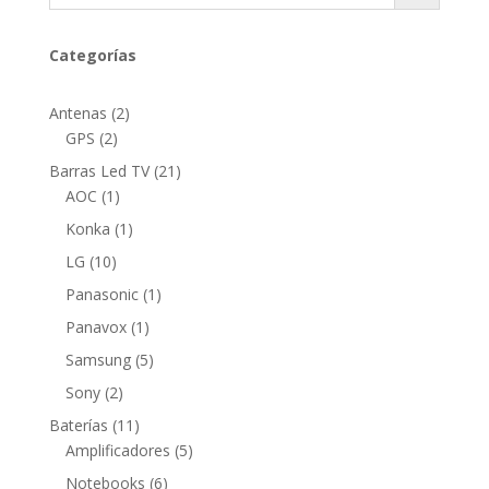
Categorías
2
Antenas
2
2
productos
GPS
2
productos
21
Barras Led TV
21
1
productos
AOC
1
producto
1
Konka
1
producto
10
LG
10
productos
1
Panasonic
1
producto
1
Panavox
1
producto
5
Samsung
5
productos
2
Sony
2
productos
11
Baterías
11
productos
5
Amplificadores
5
productos
6
Notebooks
6