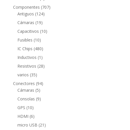
productos
707
Componentes
707
124
productos
Antiguos
124
productos
19
Cámaras
19
productos
10
Capacitivos
10
productos
10
Fusibles
10
productos
480
IC Chips
480
productos
1
Inductivos
1
producto
28
Resistivos
28
productos
35
varios
35
productos
94
Conectores
94
5
productos
Cámaras
5
productos
9
Consolas
9
productos
10
GPS
10
productos
6
HDMI
6
productos
21
micro USB
21