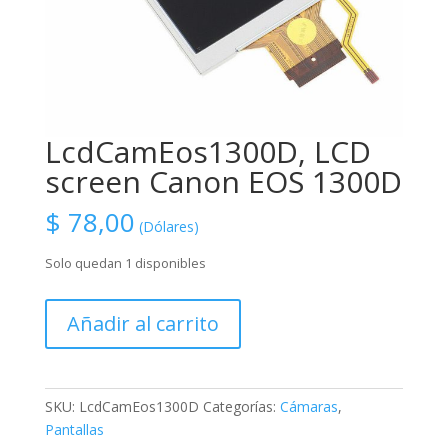
LcdCamEos1300D, LCD
screen Canon EOS 1300D
$
78,00
(Dólares)
Solo quedan 1 disponibles
LcdCamEos1300D,
Añadir al carrito
LCD
screen
Canon
EOS
SKU:
LcdCamEos1300D
Categorías:
Cámaras
,
1300D
Pantallas
cantidad