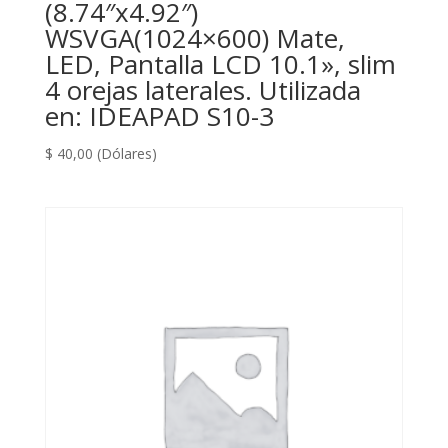
(8.74″x4.92″)
WSVGA(1024×600) Mate,
LED, Pantalla LCD 10.1», slim
4 orejas laterales. Utilizada
en: IDEAPAD S10-3
$
40,00
(Dólares)