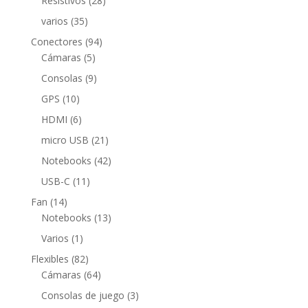
Resistivos
28
productos
35
varios
35
productos
94
Conectores
94
5
productos
Cámaras
5
productos
9
Consolas
9
productos
10
GPS
10
productos
6
HDMI
6
productos
21
micro USB
21
productos
42
Notebooks
42
productos
11
USB-C
11
productos
14
Fan
14
productos
13
Notebooks
13
productos
1
Varios
1
producto
82
Flexibles
82
productos
64
Cámaras
64
productos
3
Consolas de juego
3