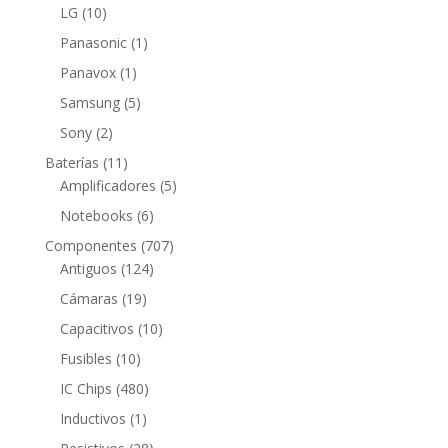
producto
10
LG
10
productos
1
Panasonic
1
producto
1
Panavox
1
producto
5
Samsung
5
productos
2
Sony
2
productos
11
Baterías
11
productos
5
Amplificadores
5
productos
6
Notebooks
6
productos
707
Componentes
707
124
productos
Antiguos
124
productos
19
Cámaras
19
productos
10
Capacitivos
10
productos
10
Fusibles
10
productos
480
IC Chips
480
productos
1
Inductivos
1
producto
28