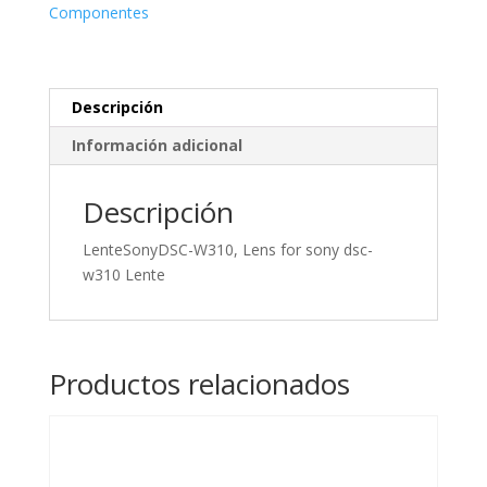
dsc-
Componentes
w310
Lente
cantidad
Descripción
Información adicional
Descripción
LenteSonyDSC-W310, Lens for sony dsc-
w310 Lente
Productos relacionados