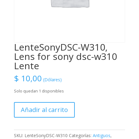
LenteSonyDSC-W310,
Lens for sony dsc-w310
Lente
$
10,00
(Dólares)
Solo quedan 1 disponibles
LenteSonyDSC-
Añadir al carrito
W310,
Lens
for
sony
SKU:
LenteSonyDSC-W310
Categorías:
Antiguos
,