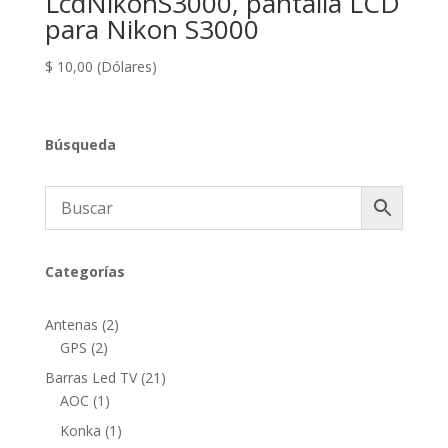
LcdNikonS3000, pantalla LCD
para Nikon S3000
$
10,00
(Dólares)
Búsqueda
Categorías
2
Antenas
2
2
productos
GPS
2
productos
21
Barras Led TV
21
1
productos
AOC
1
producto
1
Konka
1