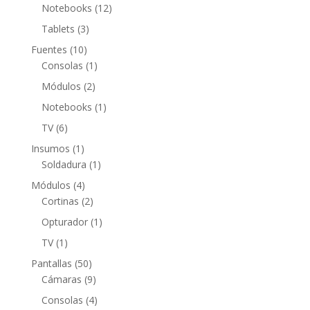
productos
12
Notebooks
12
productos
3
Tablets
3
productos
10
Fuentes
10
productos
1
Consolas
1
producto
2
Módulos
2
productos
1
Notebooks
1
producto
6
TV
6
productos
1
Insumos
1
producto
1
Soldadura
1
producto
4
Módulos
4
productos
2
Cortinas
2
productos
1
Opturador
1
producto
1
TV
1
producto
50
Pantallas
50
productos
9
Cámaras
9
productos
4
Consolas
4