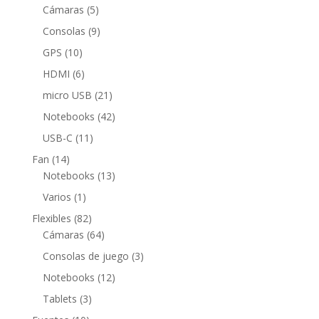
5
productos
Cámaras
5
productos
9
Consolas
9
productos
10
GPS
10
productos
6
HDMI
6
productos
21
micro USB
21
productos
42
Notebooks
42
productos
11
USB-C
11
productos
14
Fan
14
productos
13
Notebooks
13
productos
1
Varios
1
producto
82
Flexibles
82
productos
64
Cámaras
64
productos
3
Consolas de juego
3
productos
12
Notebooks
12
productos
3
Tablets
3
productos