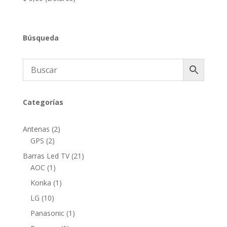
Búsqueda
Categorías
2
Antenas
2
2
productos
GPS
2
productos
21
Barras Led TV
21
1
productos
AOC
1
producto
1
Konka
1
producto
10
LG
10
productos
1
Panasonic
1
producto