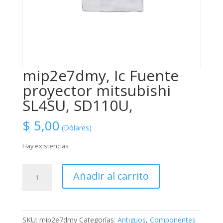
mip2e7dmy, Ic Fuente
proyector mitsubishi
SL4SU, SD110U,
$
5,00
(Dólares)
Hay existencias
mip2e7dmy,
Añadir al carrito
Ic
Fuente
proyector
mitsubishi
SKU:
mip2e7dmy
Categorías:
Antiguos
,
Componentes