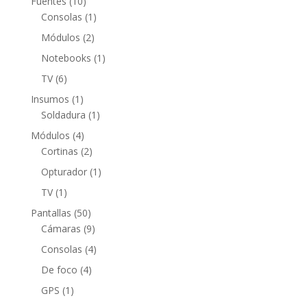
10
Fuentes
10
productos
1
Consolas
1
producto
2
Módulos
2
productos
1
Notebooks
1
producto
6
TV
6
productos
1
Insumos
1
producto
1
Soldadura
1
producto
4
Módulos
4
productos
2
Cortinas
2
productos
1
Opturador
1
producto
1
TV
1
producto
50
Pantallas
50
productos
9
Cámaras
9
productos
4
Consolas
4
productos
4
De foco
4
productos
1
GPS
1
producto