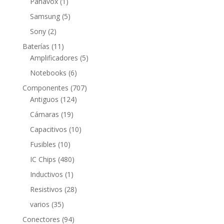
1
Panavox
1
producto
5
Samsung
5
productos
2
Sony
2
productos
11
Baterías
11
productos
5
Amplificadores
5
productos
6
Notebooks
6
productos
707
Componentes
707
124
productos
Antiguos
124
productos
19
Cámaras
19
productos
10
Capacitivos
10
productos
10
Fusibles
10
productos
480
IC Chips
480
productos
1
Inductivos
1
producto
28
Resistivos
28
productos
35
varios
35
productos
94
Conectores
94