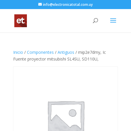
info@electronicatotal.com.uy
Inicio
/
Componentes
/
Antiguos
/ mip2e7dmy, Ic
Fuente proyector mitsubishi SL4SU, SD110U,