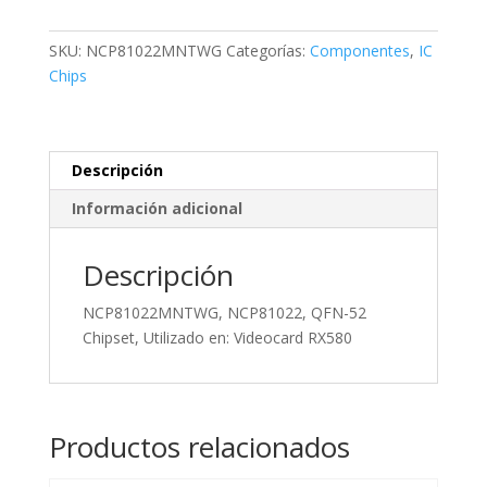
52
Chipset,
SKU:
NCP81022MNTWG
Categorías:
Componentes
,
IC
Utilizado
Chips
en:
Videocard
RX580
cantidad
Descripción
Información adicional
Descripción
NCP81022MNTWG, NCP81022, QFN-52
Chipset, Utilizado en: Videocard RX580
Productos relacionados