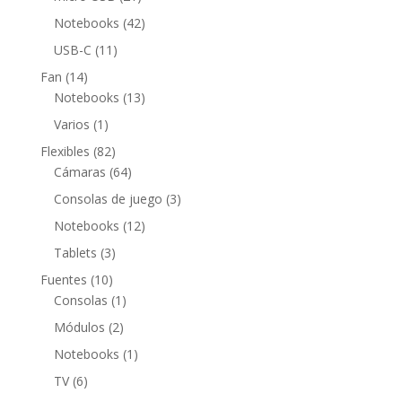
productos
42
Notebooks
42
productos
11
USB-C
11
productos
14
Fan
14
productos
13
Notebooks
13
productos
1
Varios
1
producto
82
Flexibles
82
productos
64
Cámaras
64
productos
3
Consolas de juego
3
productos
12
Notebooks
12
productos
3
Tablets
3
productos
10
Fuentes
10
productos
1
Consolas
1
producto
2
Módulos
2
productos
1
Notebooks
1
producto
6
TV
6
productos