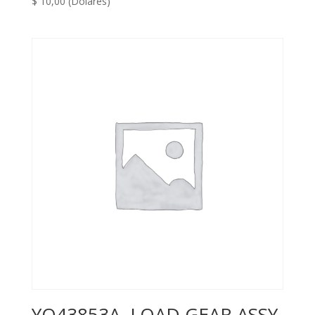
$
10,00
(Dólares)
YQ43853A, LOAD GEAR ASSY