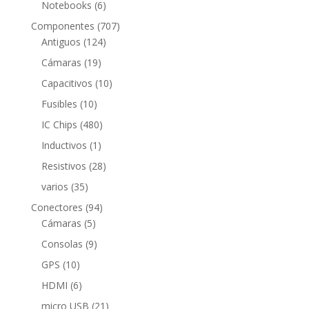
6
Notebooks
6
productos
707
Componentes
707
124
productos
Antiguos
124
productos
19
Cámaras
19
productos
10
Capacitivos
10
productos
10
Fusibles
10
productos
480
IC Chips
480
productos
1
Inductivos
1
producto
28
Resistivos
28
productos
35
varios
35
productos
94
Conectores
94
5
productos
Cámaras
5
productos
9
Consolas
9
productos
10
GPS
10
productos
6
HDMI
6
productos
21
micro USB
21