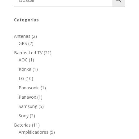
Categorías
2
Antenas
2
2
productos
GPS
2
productos
21
Barras Led TV
21
1
productos
AOC
1
producto
1
Konka
1
producto
10
LG
10
productos
1
Panasonic
1
producto
1
Panavox
1
producto
5
Samsung
5
productos
2
Sony
2
productos
11
Baterías
11
productos
5
Amplificadores
5
productos