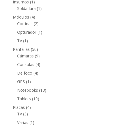
1
Insumos
1
producto
1
Soldadura
1
producto
4
Módulos
4
productos
2
Cortinas
2
productos
1
Opturador
1
producto
1
TV
1
producto
50
Pantallas
50
productos
9
Cámaras
9
productos
4
Consolas
4
productos
4
De foco
4
productos
1
GPS
1
producto
13
Notebooks
13
productos
19
Tablets
19
productos
4
Placas
4
3
productos
TV
3
productos
1
Varias
1