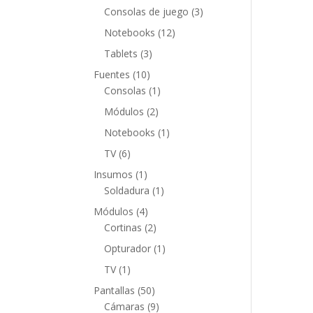
productos
3
Consolas de juego
3
productos
12
Notebooks
12
productos
3
Tablets
3
productos
10
Fuentes
10
productos
1
Consolas
1
producto
2
Módulos
2
productos
1
Notebooks
1
producto
6
TV
6
productos
1
Insumos
1
producto
1
Soldadura
1
producto
4
Módulos
4
productos
2
Cortinas
2
productos
1
Opturador
1
producto
1
TV
1
producto
50
Pantallas
50
productos
9
Cámaras
9