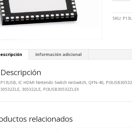
HDMI
Nintendo
Switch
SKU:
P13
ninSwitch,
QFN-
40
cantidad
escripción
Información adicional
Descripción
P13USB, IC HDMI Nintendo Switch ninSwitch, QFN-40, PI3USB305
30532ZLE, 305322LE, PI3USB30532ZLEX
oductos relacionados