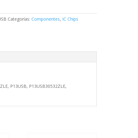
USB
Categorías:
Componentes
,
IC Chips
32ZLE, P13USB, P13USB30532ZLE,