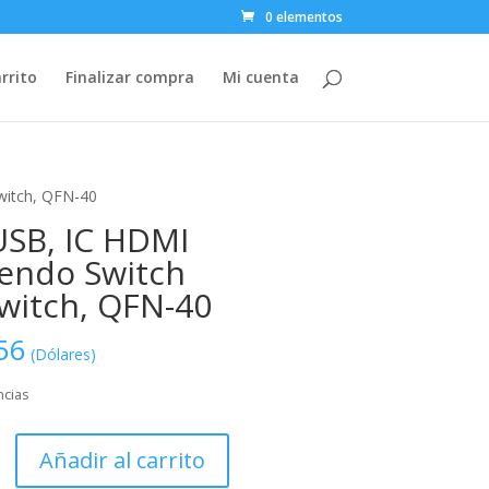
0 elementos
rrito
Finalizar compra
Mi cuenta
witch, QFN-40
SB, IC HDMI
endo Switch
witch, QFN-40
56
(Dólares)
ncias
Añadir al carrito