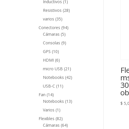
1
Inductivos
1
producto
28
Resistivos
28
productos
35
varios
35
productos
94
Conectores
94
5
productos
Cámaras
5
productos
9
Consolas
9
productos
10
GPS
10
productos
6
HDMI
6
productos
Fl
21
micro USB
21
productos
ms
42
Notebooks
42
30
productos
11
USB-C
11
ob
productos
14
Fan
14
productos
13
Notebooks
13
$
5,
productos
1
Varios
1
producto
82
Flexibles
82
productos
64
Cámaras
64