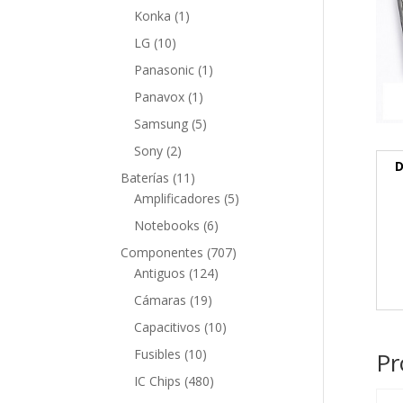
producto
1
Konka
1
producto
10
LG
10
productos
1
Panasonic
1
producto
1
Panavox
1
producto
5
Samsung
5
productos
2
Sony
2
D
productos
11
Baterías
11
productos
5
Amplificadores
5
productos
6
Notebooks
6
productos
707
Componentes
707
124
productos
Antiguos
124
productos
19
Cámaras
19
productos
10
Capacitivos
10
productos
10
Fusibles
10
Pr
productos
480
IC Chips
480
productos