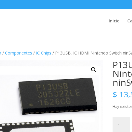
Inicio
Ca
o
/
Componentes
/
IC Chips
/ P13USB, IC HDMI Nintendo Switch ninS
P13U
Nint
ninS
$
13,
Hay existe
P13USB,
IC