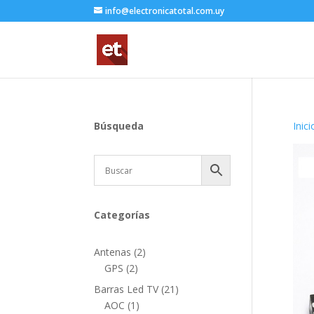
info@electronicatotal.com.uy
Búsqueda
Inici
Categorías
2
Antenas
2
2
productos
GPS
2
productos
21
Barras Led TV
21
1
productos
AOC
1