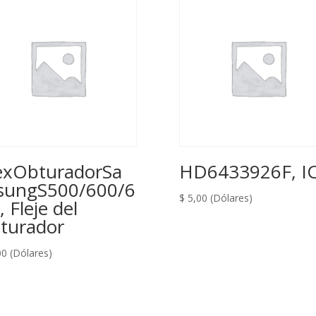
exObturadorSa
HD6433926F, I
ungS500/600/6
$
5,00
(Dólares)
, Fleje del
turador
00
(Dólares)