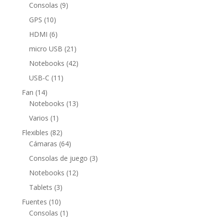
productos
9
Consolas
9
productos
10
GPS
10
productos
6
HDMI
6
productos
21
micro USB
21
productos
42
Notebooks
42
productos
11
USB-C
11
productos
14
Fan
14
productos
13
Notebooks
13
productos
1
Varios
1
producto
82
Flexibles
82
productos
64
Cámaras
64
productos
3
Consolas de juego
3
productos
12
Notebooks
12
productos
3
Tablets
3
productos
10
Fuentes
10
productos
1
Consolas
1