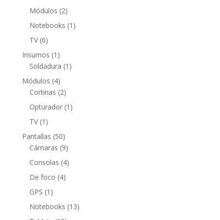
producto
2
Módulos
2
productos
1
Notebooks
1
producto
6
TV
6
productos
1
Insumos
1
producto
1
Soldadura
1
producto
4
Módulos
4
productos
2
Cortinas
2
productos
1
Opturador
1
producto
1
TV
1
producto
50
Pantallas
50
productos
9
Cámaras
9
productos
4
Consolas
4
productos
4
De foco
4
productos
1
GPS
1
producto
13
Notebooks
13
productos