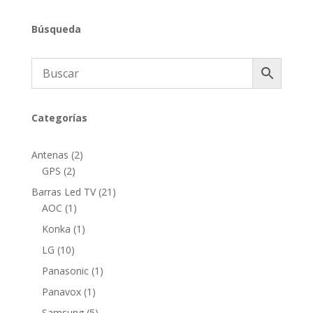
Búsqueda
Categorías
2
Antenas
2
2
productos
GPS
2
productos
21
Barras Led TV
21
1
productos
AOC
1
producto
1
Konka
1
producto
10
LG
10
productos
1
Panasonic
1
producto
1
Panavox
1
producto
5
Samsung
5