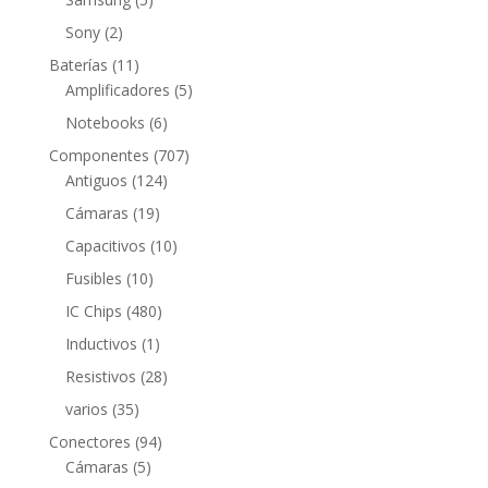
productos
2
Sony
2
productos
11
Baterías
11
productos
5
Amplificadores
5
productos
6
Notebooks
6
productos
707
Componentes
707
124
productos
Antiguos
124
productos
19
Cámaras
19
productos
10
Capacitivos
10
productos
10
Fusibles
10
productos
480
IC Chips
480
productos
1
Inductivos
1
producto
28
Resistivos
28
productos
35
varios
35
productos
94
Conectores
94
5
productos
Cámaras
5