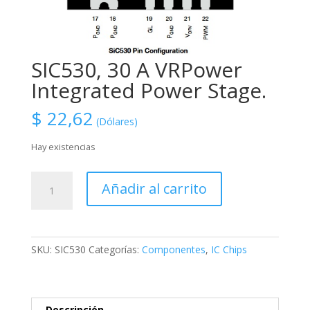
SIC530, 30 A VRPower
Integrated Power Stage.
$
22,62
(Dólares)
Hay existencias
SIC530,
Añadir al carrito
30
A
VRPower
Integrated
SKU:
SIC530
Categorías:
Componentes
,
IC Chips
Power
Stage.
cantidad
Descripción