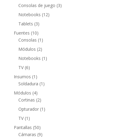
productos
3
Consolas de juego
3
productos
12
Notebooks
12
productos
3
Tablets
3
productos
10
Fuentes
10
productos
1
Consolas
1
producto
2
Módulos
2
productos
1
Notebooks
1
producto
6
TV
6
productos
1
Insumos
1
producto
1
Soldadura
1
producto
4
Módulos
4
productos
2
Cortinas
2
productos
1
Opturador
1
producto
1
TV
1
producto
50
Pantallas
50
productos
9
Cámaras
9