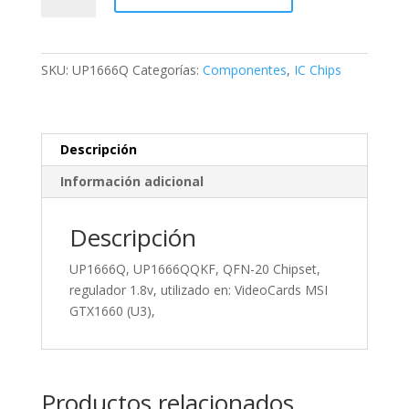
QFN-
20
Chipset,
SKU:
UP1666Q
Categorías:
Componentes
,
IC Chips
regulador
1.8v,
utilizado
en:
Descripción
VideoCards
Información adicional
MSI
GTX1660
(U3),
Descripción
cantidad
UP1666Q, UP1666QQKF, QFN-20 Chipset,
regulador 1.8v, utilizado en: VideoCards MSI
GTX1660 (U3),
Productos relacionados