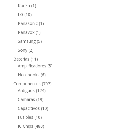
producto
1
Konka
1
producto
10
LG
10
productos
1
Panasonic
1
producto
1
Panavox
1
producto
5
Samsung
5
productos
2
Sony
2
productos
11
Baterías
11
productos
5
Amplificadores
5
productos
6
Notebooks
6
productos
707
Componentes
707
124
productos
Antiguos
124
productos
19
Cámaras
19
productos
10
Capacitivos
10
productos
10
Fusibles
10
productos
480
IC Chips
480
productos