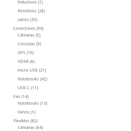
1
Inductivos
1
producto
28
Resistivos
28
productos
35
varios
35
productos
94
Conectores
94
5
productos
Cámaras
5
productos
9
Consolas
9
productos
10
GPS
10
productos
6
HDMI
6
productos
21
micro USB
21
productos
42
Notebooks
42
productos
11
USB-C
11
productos
14
Fan
14
productos
13
Notebooks
13
productos
1
Varios
1
producto
82
Flexibles
82
productos
64
Cámaras
64