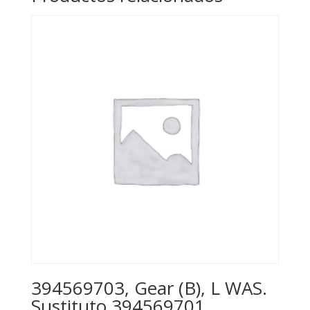
394569703, Gear (B), L WAS.
Sustituto 394569701