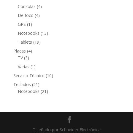
productos
4
Consolas
4
productos
4
De foco
4
productos
1
GPS
1
producto
13
Notebooks
13
productos
19
Tablets
19
productos
4
Placas
4
3
productos
TV
3
productos
1
Varias
1
producto
10
Servicio Técnico
10
productos
21
Teclados
21
productos
21
Notebooks
21
productos
Diseñado por Schneider Electrónica