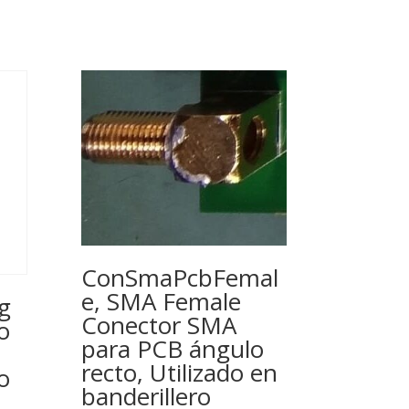
ConSmaPcbFemal
e, SMA Female
g
Conector SMA
o
para PCB ángulo
recto, Utilizado en
o
banderillero