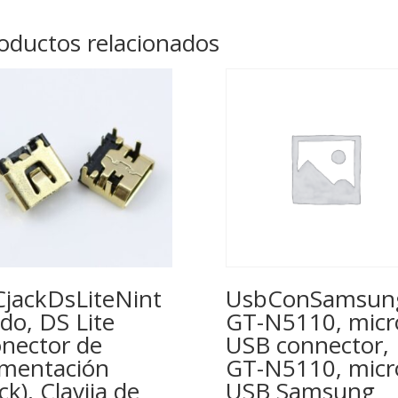
oductos relacionados
jackDsLiteNint
UsbConSamsun
do, DS Lite
GT-N5110, micr
nector de
USB connector,
imentación
GT-N5110, micr
ack), Clavija de
USB Samsung