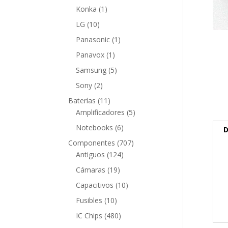
producto
1
Konka
1
producto
10
LG
10
productos
1
Panasonic
1
producto
1
Panavox
1
producto
5
Samsung
5
productos
2
Sony
2
productos
11
Baterías
11
productos
5
Amplificadores
5
productos
6
Notebooks
6
D
productos
707
Componentes
707
124
productos
Antiguos
124
productos
19
Cámaras
19
productos
10
Capacitivos
10
productos
10
Fusibles
10
productos
480
IC Chips
480
productos