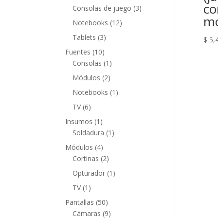
productos
co
3
Consolas de juego
3
mo
productos
12
Notebooks
12
productos
3
Tablets
3
$
5,
productos
10
Fuentes
10
productos
1
Consolas
1
producto
2
Módulos
2
productos
1
Notebooks
1
producto
6
TV
6
productos
1
Insumos
1
producto
1
Soldadura
1
producto
4
Módulos
4
productos
2
Cortinas
2
productos
1
Opturador
1
producto
1
TV
1
producto
50
Pantallas
50
productos
9
Cámaras
9