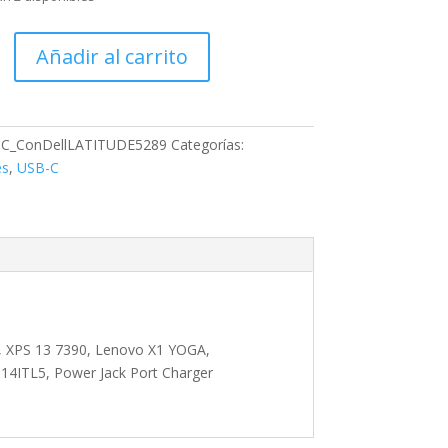
Añadir al carrito
lLATITUDE5289,
C_ConDellLATITUDE5289
Categorías:
es
,
USB-C
, XPS 13 7390, Lenovo X1 YOGA,
ITL5, Power Jack Port Charger