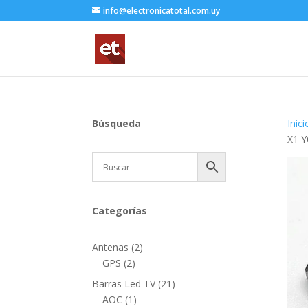
info@electronicatotal.com.uy
Búsqueda
Inici
X1 
Categorías
2
Antenas
2
2
productos
GPS
2
productos
21
Barras Led TV
21
1
productos
AOC
1