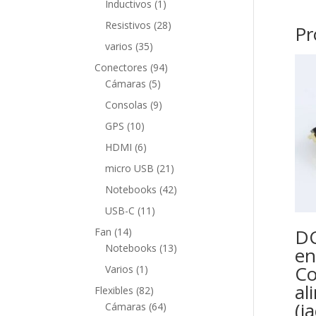
1
Inductivos
1
producto
28
Resistivos
28
Pr
productos
35
varios
35
productos
94
Conectores
94
5
productos
Cámaras
5
productos
9
Consolas
9
productos
10
GPS
10
productos
6
HDMI
6
productos
21
micro USB
21
productos
42
Notebooks
42
productos
11
USB-C
11
productos
14
DC
Fan
14
productos
13
Notebooks
13
en
productos
Co
1
Varios
1
producto
al
82
Flexibles
82
(j
productos
64
Cámaras
64