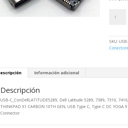
USB-
C_ConDel
Dell
Latitude
5289,
SKU:
USB-
7389,
Conector
7310,
7410,
XPS
13
escripción
Información adicional
7390,
Lenovo
Descripción
X1
YOGA
USB-C_ConDellLATITUDE5289, Dell Latitude 5289, 7389, 7310, 7410
cantidad
THINKPAD X1 CARBON 10TH GEN, USB Type C, Type-C DC YOGA 9 14
Connector