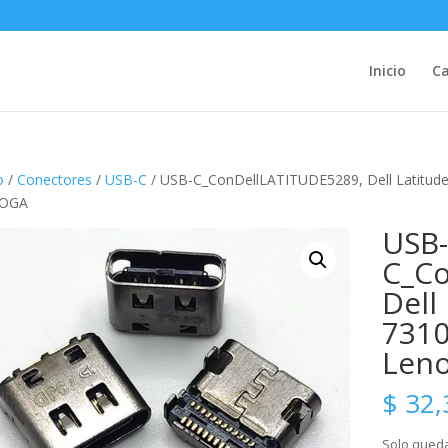
Inicio
Ca
o
/
Conectores
/
USB-C
/ USB-C_ConDellLATITUDE5289, Dell Latitude
YOGA
USB-
C_Co
Dell
7310
Len
$
32,
Solo queda