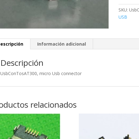
cantidad
SKU:
Usb
USB
escripción
Información adicional
Descripción
UsbConTosAT300, micro Usb connector
oductos relacionados