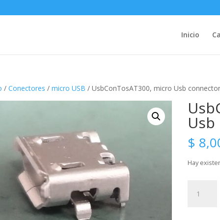
Inicio
Ca
o
/
Conectores
/
micro USB
/ UsbConTosAT300, micro Usb connecto
Usb
Usb 
$
8,0
Hay existe
UsbConTo
micro
Usb
connector