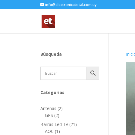
info@electronicatotal.com.uy
Búsqueda
Inici
Categorías
2
Antenas
2
2
productos
GPS
2
productos
21
Barras Led TV
21
1
productos
AOC
1