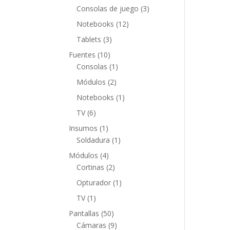
productos
3
Consolas de juego
3
productos
12
Notebooks
12
productos
3
Tablets
3
productos
10
Fuentes
10
productos
1
Consolas
1
producto
2
Módulos
2
productos
1
Notebooks
1
producto
6
TV
6
productos
1
Insumos
1
producto
1
Soldadura
1
producto
4
Módulos
4
productos
2
Cortinas
2
productos
1
Opturador
1
producto
1
TV
1
producto
50
Pantallas
50
productos
9
Cámaras
9