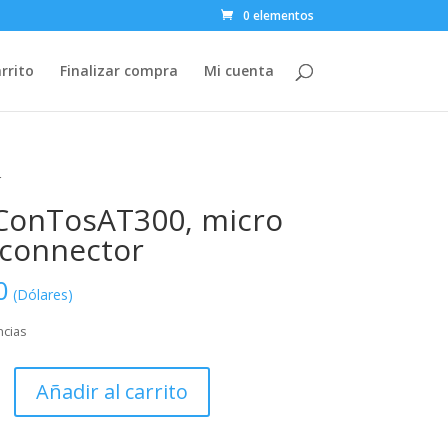
0 elementos
rrito
Finalizar compra
Mi cuenta
r
ConTosAT300, micro
connector
0
(Dólares)
ncias
sAT300,
Añadir al carrito