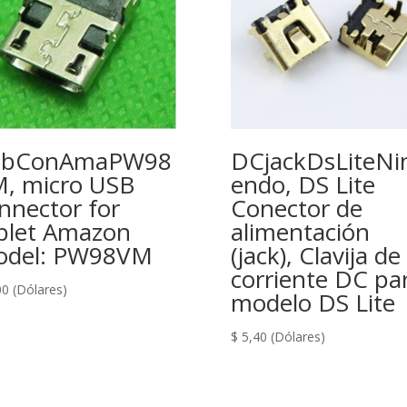
sbConAmaPW98
DCjackDsLiteNi
, micro USB
endo, DS Lite
nnector for
Conector de
blet Amazon
alimentación
odel: PW98VM
(jack), Clavija de
corriente DC pa
00
(Dólares)
modelo DS Lite
$
5,40
(Dólares)