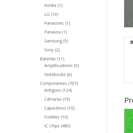
producto
1
Konka
1
producto
10
LG
10
productos
1
Panasonic
1
producto
1
Panavox
1
producto
5
Samsung
5
D
productos
2
Sony
2
productos
11
Baterías
11
productos
5
Amplificadores
5
productos
6
Notebooks
6
productos
707
Componentes
707
124
productos
Antiguos
124
productos
Pr
19
Cámaras
19
productos
10
Capacitivos
10
productos
10
Fusibles
10
productos
480
IC Chips
480
productos