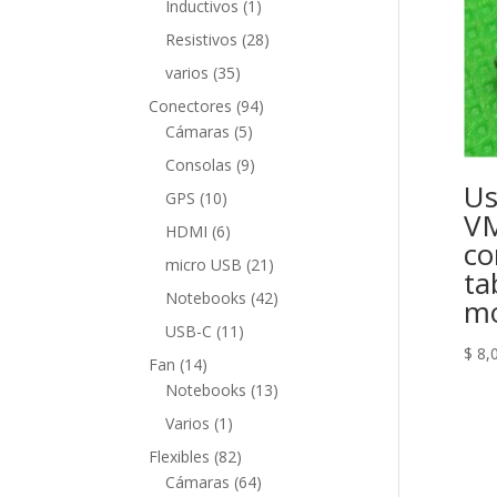
1
Inductivos
1
producto
28
Resistivos
28
productos
35
varios
35
productos
94
Conectores
94
5
productos
Cámaras
5
productos
9
Consolas
9
U
productos
10
GPS
10
VM
productos
6
HDMI
6
co
productos
21
micro USB
21
ta
productos
42
Notebooks
42
m
productos
11
USB-C
11
$
8,
productos
14
Fan
14
productos
13
Notebooks
13
productos
1
Varios
1
producto
82
Flexibles
82
productos
64
Cámaras
64